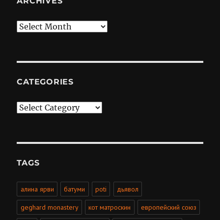
ARCHIVES
Archives
CATEGORIES
Categories
TAGS
алина ярви
батуми
poti
дьявол
geghard monastery
кот матроскин
европейский союз