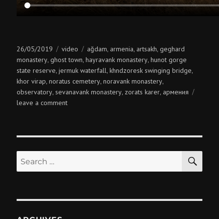
Posted
Categories
Tags
26/05/2019
video
ağdam
armenia
artsakh
geghard
,
,
,
on
monastery
ghost town
hayravank monastery
hunot gorge
,
,
,
state reserve
jermuk waterfall
khndzoresk swinging bridge
,
,
,
khor virap
noratus cemetery
noravank monastery
,
,
,
observatory
sevanavank monastery
zorats karer
армения
,
,
,
on
leave a comment
armenia
SE
Search
for: