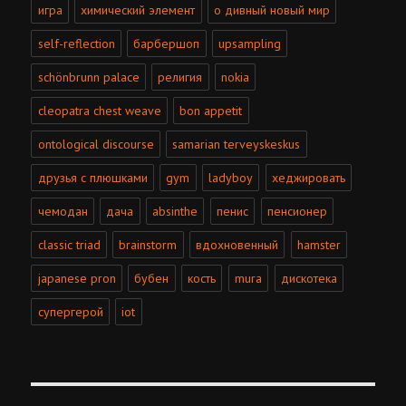
игра
химический элемент
о дивный новый мир
self-reflection
барбершоп
upsampling
schönbrunn palace
религия
nokia
cleopatra chest weave
bon appetit
ontological discourse
samarian terveyskeskus
друзья с плюшками
gym
ladyboy
хеджировать
чемодан
дача
absinthe
пенис
пенсионер
classic triad
brainstorm
вдохновенный
hamster
japanese pron
бубен
кость
mura
дискотека
супергерой
iot