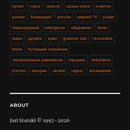
hipster
гудок
cadaver
оксана олеся
моветон
расизм
безлюдный
porsche
невский 74
psyker
термоядерный
betelgeuse
общежитие
itunes
тыква
дружба
spain
grammar nazi
reasonable
himos
бугельный подъёмник
эмоциональное равновесие
парадокс
ambulance
bremen
калораж
ukraine
rapper
восхищение
ABOUT
Juri Stotski © 1997–
2026