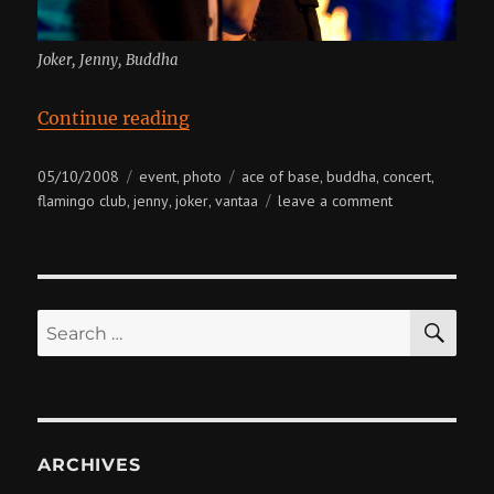
Joker, Jenny, Buddha
“Ace of Base @ Flamingo Club”
Continue reading
Posted
Categories
Tags
05/10/2008
event
photo
ace of base
buddha
concert
,
,
,
,
on
on
flamingo club
jenny
joker
vantaa
leave a comment
,
,
,
ace
of
base
@
SE
flamingo
Search
club
for:
ARCHIVES