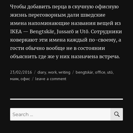
Чтобы добавить перца в скучную офисную
жизнь переговорным дали шведские
имена напоминающие названия вещей из
IKEA — Bengtskär, Jussarö и Utö. Сотрудники
коверкают эти имена каждый по-своему, а
гости обычно вообще не в состоянии
объяснить где же у них назначена встреча.
Posted
Categories
Tags
23/02/2016
diary
work
writing
bengtskär
office
utö
,
,
,
,
,
on
on
маяк
офис
leave a comment
,
маяки
SE
Search
for: