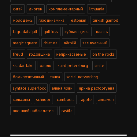
китай
диоген
комплементарный
lithuania
молодёжь
газодинамика
estonian
turkish gambit
fagradalsfjall
gullfoss
зубная щётка
власть
magic square
chiatura
närhilä
зал вуальный
freud
годовщина
неприкасаемые
on the rocks
skadar lake
ололо
saint-petersburg
smile
бодипозитивный
танка
social networking
syntace superlock
алина ярви
ирина расторгуева
кальсоны
schnoor
cambodia
apple
аквамен
внешний наблюдатель
rastila