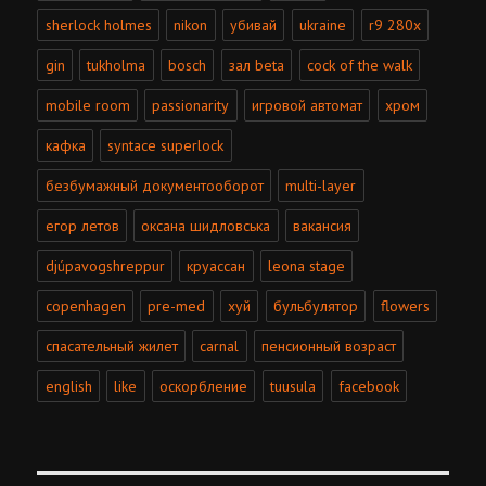
sherlock holmes
nikon
убивай
ukraine
r9 280x
gin
tukholma
bosch
зал beta
cock of the walk
mobile room
passionarity
игровой автомат
хром
кафка
syntace superlock
безбумажный документооборот
multi-layer
егор летов
оксана шидловська
вакансия
djúpavogshreppur
круассан
leona stage
copenhagen
pre-med
хуй
бульбулятор
flowers
спасательный жилет
carnal
пенсионный возраст
english
like
оскорбление
tuusula
facebook