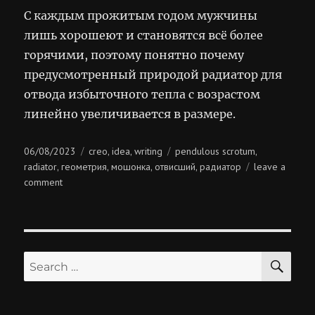
С каждым прожитым годом мужчины
лишь хорошеют и становятся всё более
горячими, поэтому понятно почему
предусмотренный природой радиатор для
отвода избыточного тепла с возрастом
линейно увеличивается в размере.
Posted
Categories
Tags
06/08/2023
creo
idea
writing
pendulous scrotum
,
,
,
on
radiator
геометрия
мошонка
отвисший
радиатор
leave a
,
,
,
,
on
comment
геометрия
мошонки
SE
Search
for: