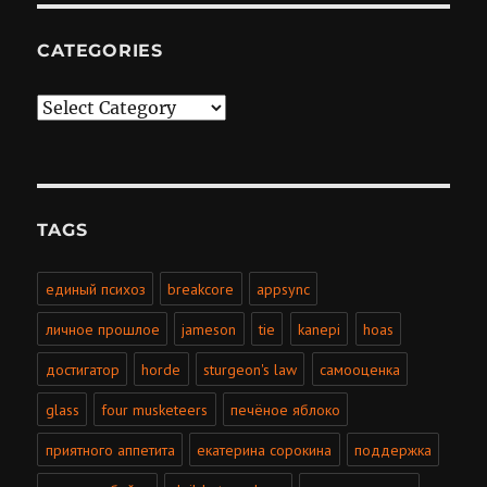
CATEGORIES
Categories
TAGS
единый психоз
breakcore
appsync
личное прошлое
jameson
tie
kanepi
hoas
достигатор
horde
sturgeon's law
самооценка
glass
four musketeers
печёное яблоко
приятного аппетита
екатерина сорокина
поддержка