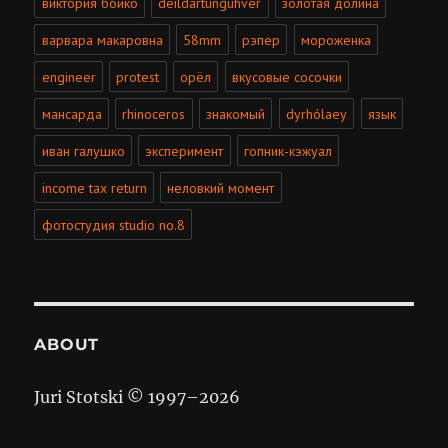
виктория бойко
deildartunguhver
золотая долина
варвара макаровна
58mm
рэпер
мороженка
engineer
protest
орёл
вкусовые сосочки
мансарда
rhinoceros
знакомый
dyrhólaey
язык
иван галушко
эксперимент
гопник-кэжуал
income tax return
неловкий момент
фотостудия studio no.8
ABOUT
Juri Stotski © 1997–
2026