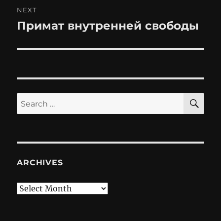
NEXT
Примат внутренней свободы
Next
post:
SE
Search
for:
ARCHIVES
Archives