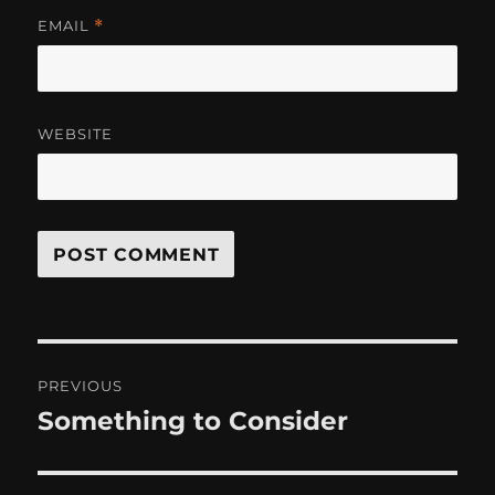
EMAIL
*
WEBSITE
Post
PREVIOUS
navigation
Something to Consider
Previous
post: