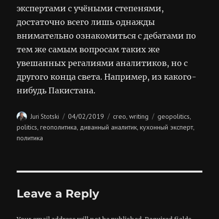
экспертами с учёными степенями,
достаточно всего лишь однажды
внимательно ознакомиться с дебатами по
тем же самым вопросам таких же
увешанных регалиями аналитиков, но с
другого конца света. Например, из какого-
нибудь Пакистана.
Author
Posted
Categories
Tags
04/02/2019
creo
writing
geopolitics
Juri Stotski
,
,
on
politics
геополитика
диванный аналитик
кухонный эксперт
,
,
,
,
политика
Leave a Reply