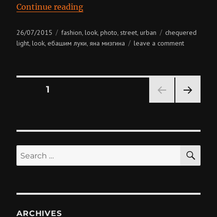
“Chequered Light. Chapter 1”
Continue reading
Posted
Categories
Tags
26/07/2015
fashion
look
photo
street
urban
chequered
,
,
,
,
on
on
light
look
ебашим луки
яна мизгина
leave a comment
,
,
,
chequered
light.
chapter
Posts
1
PAGE
1
NEXT
pagination
PAG
E
SE
Search
for:
ARCHIVES