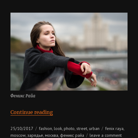
Феникс Райа
“Феникс Райа”
Continue reading
Posted
Categories
Tags
25/10/2017
fashion
look
photo
street
urban
fenix raya
,
,
,
,
,
on
on
moscow
зарядье
москва
феникс райа
leave a comment
,
,
,