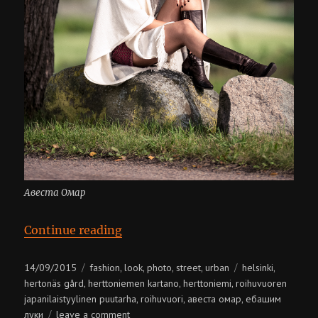
Авеста Омар
“Авеста Омар”
Continue reading
Posted
Categories
Tags
14/09/2015
fashion
look
photo
street
urban
helsinki
,
,
,
,
,
on
hertonäs gård
herttoniemen kartano
herttoniemi
roihuvuoren
,
,
,
japanilaistyylinen puutarha
roihuvuori
авеста омар
ебашим
,
,
,
on
луки
leave a comment