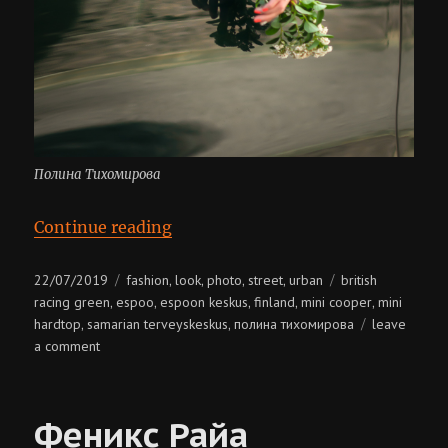
Полина Тихомирова
“Полина Тихомирова”
Continue reading
Posted
Categories
Tags
22/07/2019
fashion
look
photo
street
urban
british
,
,
,
,
on
racing green
espoo
espoon keskus
finland
mini cooper
mini
,
,
,
,
,
hardtop
samarian terveyskeskus
полина тихомирова
leave
,
,
on
a comment
полина
тихомирова
Феникс Райа