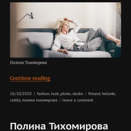
Полина Тихомирова
“Полина Тихомирова”
Continue reading
Posted
Categories
Tags
26/10/2020
fashion
look
photo
studio
finland
helsinki
,
,
,
,
,
on
on
rastila
полина тихомирова
leave a comment
,
полина
тихомирова
Полина Тихомирова