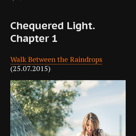
авеста
омар
Chequered Light.
Chapter 1
Walk Between the Raindrops
(25.07.2015)