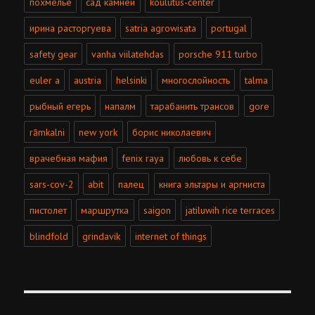
похмелье
сад камней
koulutus-center
ирина расторгуева
satria agrowisata
portugal
safety gear
vanha viilatehdas
porsche 911 turbo
euler a
austria
helsinki
многослойность
talma
рыбный егерь
напалм
тарабанить трансов
gore
rāmkalni
new york
борис николаевич
врачебная мафия
fenix raya
любовь к себе
sars-cov-2
abit
палец
книга эльтары и аргниста
пистолет
маршрутка
saigon
jatiluwih rice terraces
blindfold
grindavik
internet of things