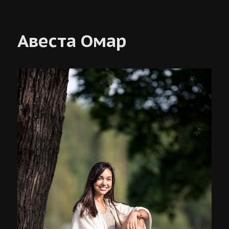
феникс
райа
Авеста Омар