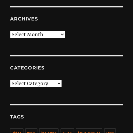
ARCHIVES
Archives
CATEGORIES
Categories
TAGS
ddds
триз
indicator
nikon
lawn mower
муж