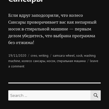
Если вдруг заподозрили, что колесо
Сансары проворачивает вас как непарный
носок в стиральной машине — первым
делом убедитесь, что выбрана программа
без отжима!
Posted
Categories
Tags
19/11/2020
creo
writing
samsara wheel
sock
washing
,
,
,
on
machine
колесо сансары
носок
стиральная машина
leave
,
,
,
on
a comment
стиральная
машина
сансары
SE
Search
for: