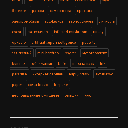
florence
рассол
самооценка
простата
электромобиль
autokeskus
гарик сукачёв
личность
сосок
экспозамер
infected mushroom
turkey
оркестр
artificial superintelligence
poverty
зал пряный
mini hardtop
psyker
музотерапевт
bummer
обнимашки
knife
царица наук
lifx
paradise
интернет овощей
нарциссизм
антивирус
paper
costa bravo
b-spline
неоправданные ожидания
бывший
мчс