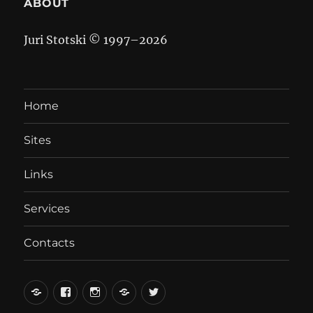
ABOUT
Juri Stotski © 1997–
2026
Home
Sites
Links
Services
Contacts
вКонтакте
Facebook
Instagram
LiveJournal
Twitter