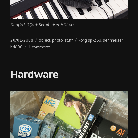
Korg SP-250 + Sennheiser HD600
Posted
Categories
Tags
20/01/2008
object
photo
stuff
korg sp-250
sennheiser
,
,
,
on
on
hd600
4 comments
korg
sp-
250
Hardware
+
sennheiser
hd600