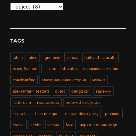
Categories
TAGS
talma
alice
ignominy
semas
baths of caracalla
оскорбление
лагерь
slovakia
наращивание волос
couchsurfing
альтернативная история
музыка
aleksanterin teatteri
quest
bengtskär
варежки
rotterdam
молодёжно
beloved evil yours
skip a bit
fatih mosque
russian disco party
platinum
сталин
sexist
vantaa
face
наряд вне очереди