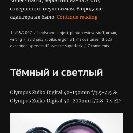
копеечная и, вероятно из-за этого,
совершенно неуловимая. В продаже
“Модернизац
адаптера не было.
Continue reading
Posted
Categories
14/05/2007
landscape
object
photo
review
stuff
urban
,
,
,
,
,
,
on
Tags
writing
avid juicy 7
bike
ergon p1
maxxis larsen tt 62a
,
,
,
on
exception
speedstuff
syntace superlock
7 comments
,
,
модернизац
байка
Тёмный и светлый
Olympus Zuiko Digital 40-150mm f/3.5-4.5 &
Olympus Zuiko Digital 50-200mm f/2.8-3.5 ED.