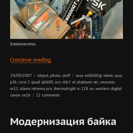
Компоненты
“Hardware”
Continue reading
Posted
Categories
Tags
29/09/2007
object
photo
stuff
asus en8600gt silent
asus
,
,
,
on
p5k
core 2 quad q6600
ocz ddr2 el platinum xtc
seasonic
,
,
,
m12
silenx ixtrema pro
thermalright si-128 se
western digital
,
,
,
on
caviar se16
12 comments
hardware
Модернизация байка