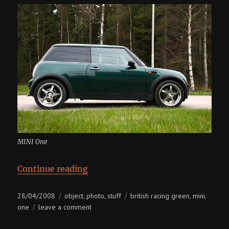
MINI One
“MINI One”
Continue reading
Posted
Categories
Tags
28/04/2008
object
photo
stuff
british racing green
mini
,
,
,
,
on
on
one
leave a comment
mini