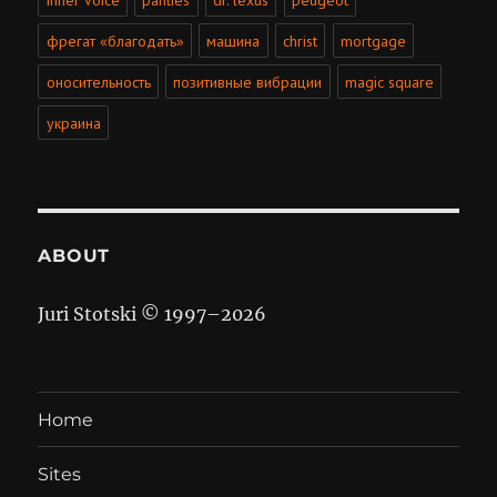
inner voice
panties
dr. lexus
peugeot
фрегат «благодать»
машина
christ
mortgage
оносительность
позитивные вибрации
magic square
украина
ABOUT
Juri Stotski © 1997–
2026
Home
Sites