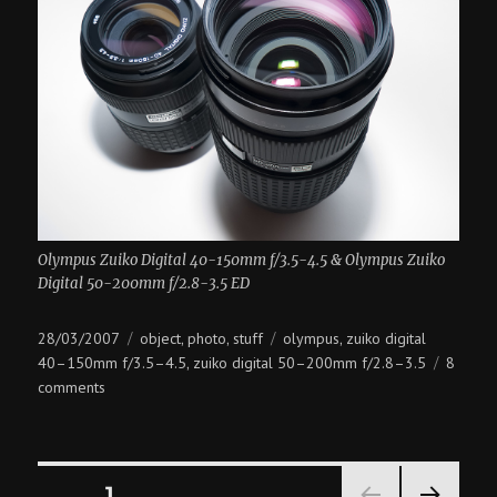
Olympus Zuiko Digital 40-150mm f/3.5-4.5 & Olympus Zuiko
Digital 50-200mm f/2.8-3.5 ED
Posted
Categories
Tags
28/03/2007
object
photo
stuff
olympus
zuiko digital
,
,
,
on
40–150mm f/3.5–4.5
zuiko digital 50–200mm f/2.8–3.5
8
,
on
comments
тёмный
и
светлый
Posts
PAGE
1