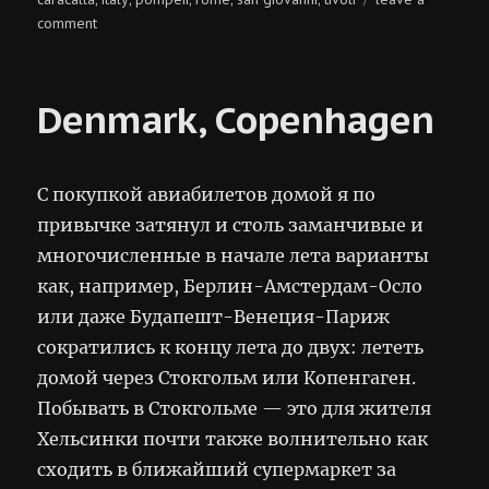
on
comment
italy,
rome
+
Denmark, Copenhagen
tivoli
+
pompeii
С покупкой авиабилетов домой я по
привычке затянул и столь заманчивые и
многочисленные в начале лета варианты
как, например, Берлин-Амстердам-Осло
или даже Будапешт-Венеция-Париж
сократились к концу лета до двух: лететь
домой через Стокгольм или Копенгаген.
Побывать в Стокгольме — это для жителя
Хельсинки почти также волнительно как
сходить в ближайший супермаркет за