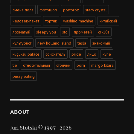
смена пола
фотошоп
portoroz
stacy crystal
человек-пакет
тортик
washing machine
китайский
лохматый
sleepy you
std
прометей
cr-10s
культурист
new holland island
tesla
знакомый
küçüksu palace
соискатель
pride
лицо
купе
tie
относительный
стоячий
porn
margo kitara
pussy eating
ABOUT
Juri Stotski © 1997–
2026