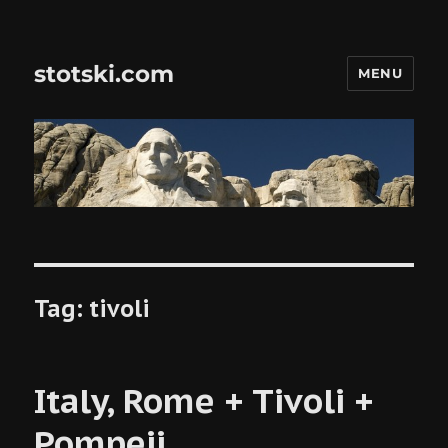
stotski.com
MENU
Tag:
tivoli
Italy, Rome + Tivoli +
Pompeii