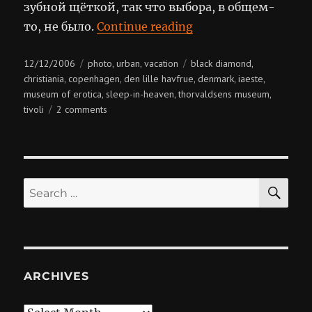
зубной щёткой, так что выбора, в общем-
“Denmark, Copenha
то, не было.
Continue reading
Posted
Categories
Tags
12/12/2006
photo
urban
vacation
black diamond
,
,
,
on
christiania
copenhagen
den lille havfrue
denmark
iaeste
,
,
,
,
,
museum of erotica
sleep-in-heaven
thorvaldsens museum
,
,
,
on
tivoli
2 comments
denmark,
copenhagen
SE
Search
for:
ARCHIVES
Archives