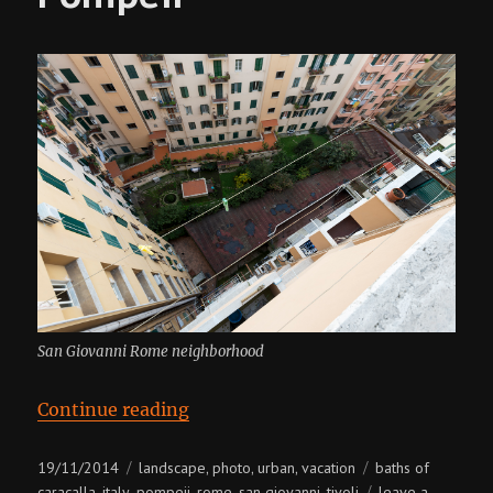
San Giovanni Rome neighborhood
“Italy, Rome + Tivoli + Pompeii”
Continue reading
Posted
Categories
Tags
19/11/2014
landscape
photo
urban
vacation
baths of
,
,
,
on
caracalla
italy
pompeii
rome
san giovanni
tivoli
leave a
,
,
,
,
,