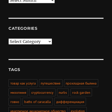
CATEGORIES
Categories
TAGS
товар как услуга
путешествие
прохладная былина
мизогиния
cryptocurrency
nurbs
rock garden
говно
baths of caracalla
дифференциация
квартирное акционерное общество
evolution