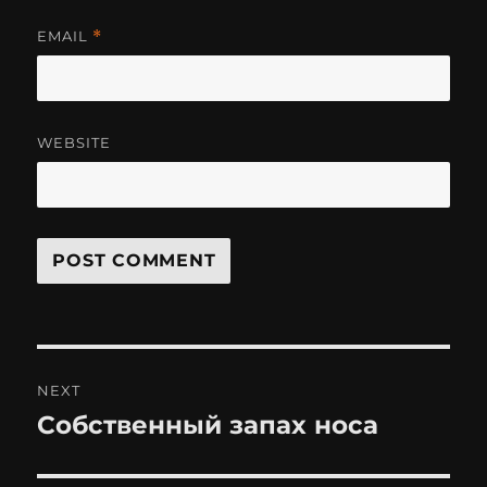
EMAIL
*
WEBSITE
Post
NEXT
navigation
Собственный запах носа
Next
post: