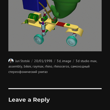
Author
Posted
Categories
Tags
20/01/1998
3d
image
3d studio max
Juri Stotski
,
,
on
assembly
bikini
raymax
rhino
rhinoceros
самоходный
,
,
,
,
,
стереофонический унитаз
Leave a Reply