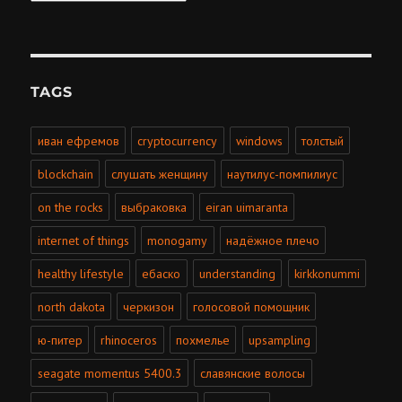
TAGS
иван ефремов
cryptocurrency
windows
толстый
blockchain
слушать женщину
наутилус-помпилиус
on the rocks
выбраковка
eiran uimaranta
internet of things
monogamy
надёжное плечо
healthy lifestyle
ебаско
understanding
kirkkonummi
north dakota
черкизон
голосовой помощник
ю-питер
rhinoceros
похмелье
upsampling
seagate momentus 5400.3
славянские волосы