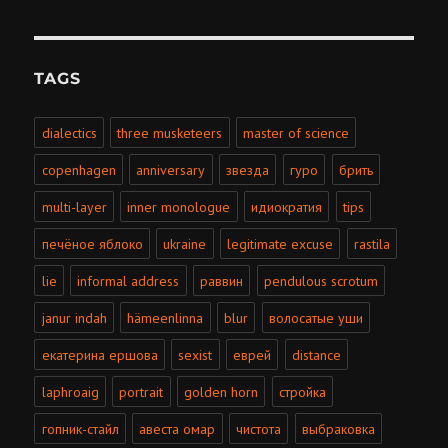
TAGS
dialectics
three musketeers
master of science
copenhagen
anniversary
звезда
гуро
брить
multi-layer
inner monologue
идиократия
tips
печёное яблоко
ukraine
legitimate excuse
rastila
lie
informal address
раввин
pendulous scrotum
janur indah
hämeenlinna
blur
волосатые уши
екатерина ершова
sexist
еврей
distance
laphroaig
portrait
golden horn
стройка
гопник-стайл
авеста омар
чистота
выбраковка