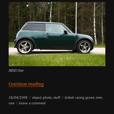
MINI One
“MINI One”
Continue reading
Posted
Categories
Tags
28/04/2008
object
photo
stuff
british racing green
mini
,
,
,
,
on
on
one
leave a comment
mini