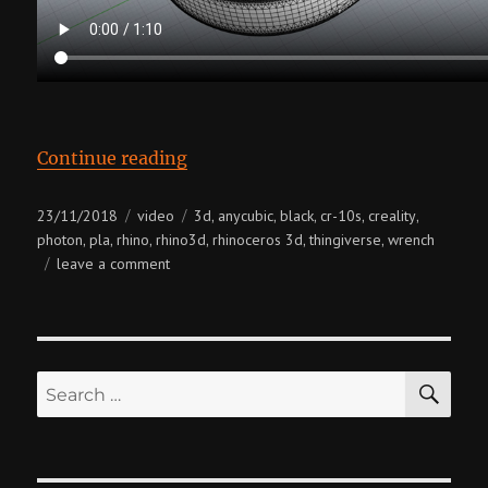
“Anycubic Photon Wrench”
Continue reading
Posted
Categories
Tags
23/11/2018
video
3d
anycubic
black
cr-10s
creality
,
,
,
,
,
on
photon
pla
rhino
rhino3d
rhinoceros 3d
thingiverse
wrench
,
,
,
,
,
,
on
leave a comment
anycubic
photon
wrench
SE
Search
for: