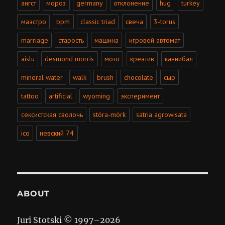
ангст
мороз
germany
отклонение
hug
turkey
маэстро
bpm
classic triad
свеча
3-torus
marriage
старость
машина
игровой автомат
aislu
desmond morris
мото
креатив
каннибал
mineral water
walk
brush
chocolate
сыр
tattoo
artificial
wyoming
эксперимент
сексистская сволочь
stóra-mörk
satria agrowisata
ico
невский 74
ABOUT
Juri Stotski © 1997–
2026