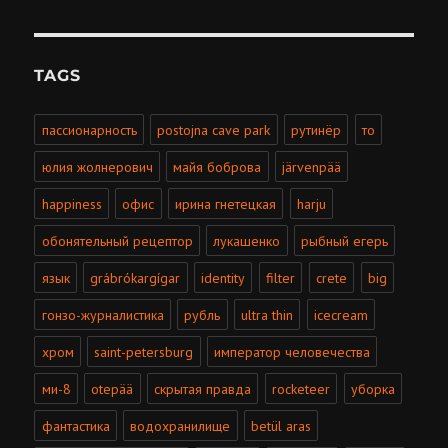
TAGS
пассионарность
postojna cave park
рутинёр
то
юлия жолнерович
майя боброва
järvenpää
happiness
офис
ирина гнетецкая
harju
обонятельный рецептор
лукашенко
рыбный егерь
язык
grábrókargígar
identity
filter
crete
big
гонзо-журналистика
рубль
ultra thin
icecream
хром
saint-petersburg
император человечества
ми-8
otepää
скрытая правда
rocketeer
уборка
фантастика
водохранилище
betül aras