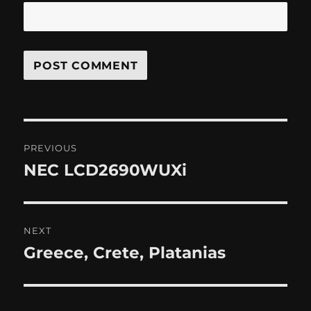
Post
PREVIOUS
navigation
NEC LCD2690WUXi
Previous
post:
NEXT
Greece, Crete, Platanias
Next
post: