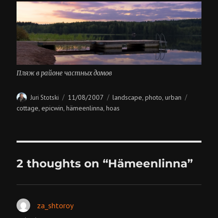
Пляж в районе частных домов
Author
Posted
Categories
Tags
11/08/2007
landscape
photo
urban
Juri Stotski
,
,
on
cottage
epicwin
hämeenlinna
hoas
,
,
,
2 thoughts on “Hämeenlinna”
za_shtoroy
says: