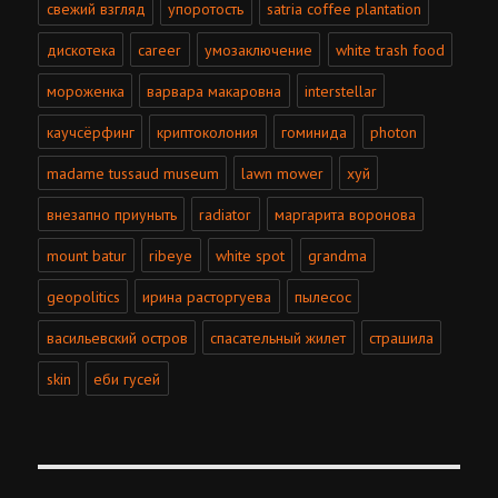
свежий взгляд
упоротость
satria coffee plantation
дискотека
career
умозаключение
white trash food
мороженка
варвара макаровна
interstellar
каучсёрфинг
криптоколония
гоминида
photon
madame tussaud museum
lawn mower
хуй
внезапно приуныть
radiator
маргарита воронова
mount batur
ribeye
white spot
grandma
geopolitics
ирина расторгуева
пылесос
васильевский остров
спасательный жилет
страшила
skin
еби гусей