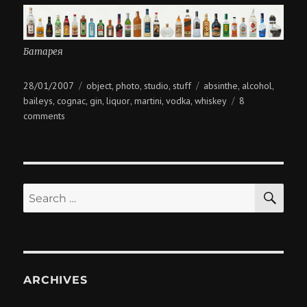
Батарея
Posted
Categories
Tags
28/01/2007
object
photo
studio
stuff
absinthe
alcohol
,
,
,
,
,
on
baileys
cognac
gin
liquor
martini
vodka
whiskey
8
,
,
,
,
,
,
on
comments
будешь
чё?
SE
Search
for:
ARCHIVES