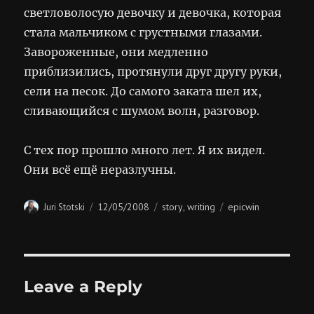
светловолосую девочку и девочка, которая
стала мальчиком с грустными глазами.
Завороженные, они медленно
приблизились, протянули друг другу руки,
сели на песок. До самого заката шел их,
сливающийся с шумом волн, разговор.
С тех пор прошло много лет. Я их видел.
Они всё ещё неразлучны.
Author
Posted
Categories
Tags
12/05/2008
story
writing
epicwin
Juri Stotski
,
on
Leave a Reply