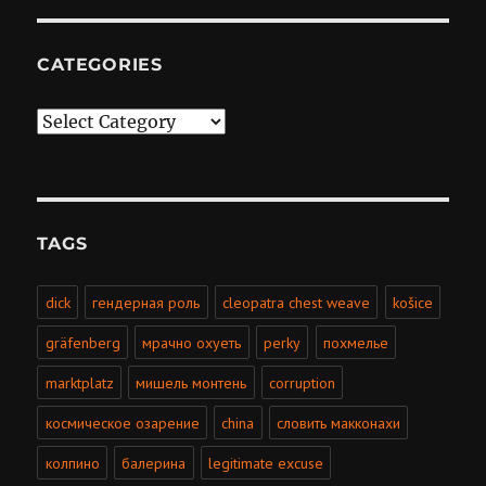
CATEGORIES
Categories
TAGS
dick
гендерная роль
cleopatra chest weave
košice
gräfenberg
мрачно охуеть
perky
похмелье
marktplatz
мишель монтень
corruption
космическое озарение
china
словить макконахи
колпино
балерина
legitimate excuse