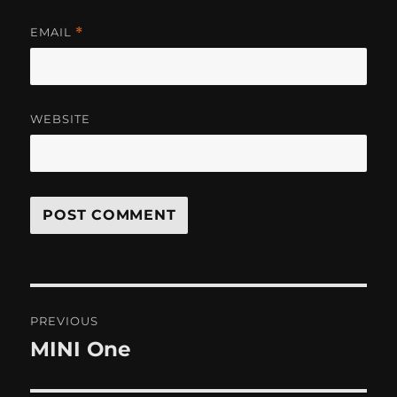
EMAIL
*
WEBSITE
Post
PREVIOUS
navigation
MINI One
Previous
post: