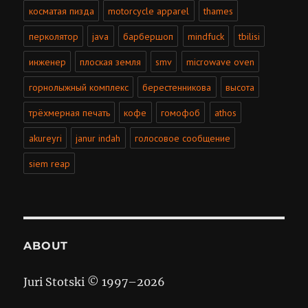
косматая пизда
motorcycle apparel
thames
перколятор
java
барбершоп
mindfuck
tbilisi
инженер
плоская земля
smv
microwave oven
горнолыжный комплекс
берестенникова
высота
трёхмерная печать
кофе
гомофоб
athos
akureyri
janur indah
голосовое сообщение
siem reap
ABOUT
Juri Stotski © 1997–
2026