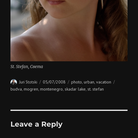
St. Stefan, Света
Author
Posted
Categories
Tags
05/07/2008
photo
urban
vacation
Juri Stotski
,
,
on
budva
mogren
montenegro
skadar lake
st. stefan
,
,
,
,
Leave a Reply