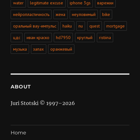
water
legitimate excuse
iphone 3gs
варежки
нейропластичность
жена
неуловимый
bike
оральный вау-импульс
haiku
nu
quest
mortgage
цдс
иван краско
hd7950
круглый
ristiina
музыка
запах
оранжевый
ABOUT
Juri Stotski © 1997–
2026
Home