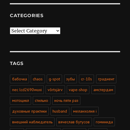
CATEGORIES
Categories
TAGS
бабочка
chaos
g-spot
зубы
cr-10s
градиент
nec lcd2690wuxi
võrtsjärv
vape-shop
амстердам
мотоцикл
стильно
ночь пяти раз
духовные практики
husband
меланхолия i
внешний наблюдатель
вячеслав бутусов
гоминида