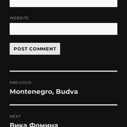
WEBSITE
Post
PREVIOUS
navigation
Montenegro, Budva
Previous
post:
NEXT
Вика Фомина
Next