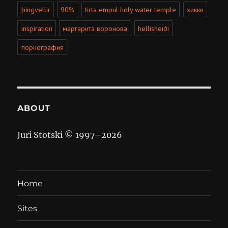
þingvellir
90%
tirta empul holy water temple
хикки
inspiration
маргарита воронова
hellisheiði
порнография
ABOUT
Juri Stotski © 1997–
2026
Home
Sites