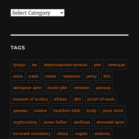
Categories
TAGS
градус
вы
сверхширокая кровать
pier
чемодан
жопа
pants
полка
черкизон
jenny
ibm
звёздное дитя
inside joke
estonian
шизоид
museum of erotica
ебаско
dtm
proof-of-work
дерево
платон
heartless bitch
body
jesus christ
cryptocolony
аллах бабах
свобода
японский прон
noravank monastery
vilnius
cognac
anatomy