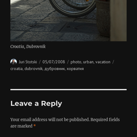
Croatia, Dubrovnik
Author
Posted
Categories
Tags
05/07/2008
photo
urban
vacation
Juri Stotski
,
,
on
croatia
dubrovnik
дубровник
хорватия
,
,
,
Leave a Reply
Your email address will not be published.
Required fields
are marked
*