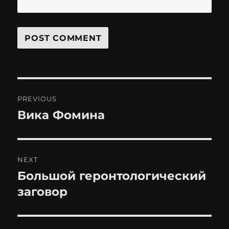
Post
PREVIOUS
navigation
Вика Фомина
Previous
post:
NEXT
Большой геронтологический
Next
post:
заговор