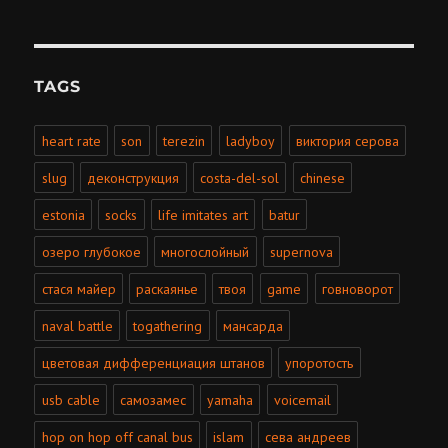
TAGS
heart rate
son
terezin
ladyboy
виктория серова
slug
деконструкция
costa-del-sol
chinese
estonia
socks
life imitates art
batur
озеро глубокое
многослойный
supernova
стася майер
раскаянье
твоя
game
говноворот
naval battle
togathering
мансарда
цветовая дифференциация штанов
упоротость
usb cable
самозамес
yamaha
voicemail
hop on hop off canal bus
islam
сева андреев