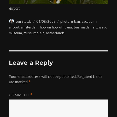
Airport
Author
Posted
Categories
Tags
03/08/2008
photo
urban
vacation
Juri Stotski
,
,
on
airport
amsterdam
hop on hop off canal bus
madame tussaud
,
,
,
museum
museumplein
netherlands
,
,
Leave a Reply
Your email address will not be published.
Required fields
are marked
*
COMMENT
*