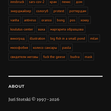
innsbruck
sars-cov-2
кран
пенис
дом
энерджайзер
сологуб
protest
роттердам
vanha
antivirus
oranssi
bong
pos
хокку
koulutus-center
ваха
маргарита образцова
виноград
illustration
big fish in a small pond
milan
мизофобия
колесо сансары
pasila
свидетели иеговы
fuck the geese
budva
mask
ABOUT
Juri Stotski © 1997–
2026