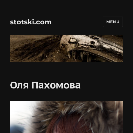
stotski.com
MENU
Оля Пахомова