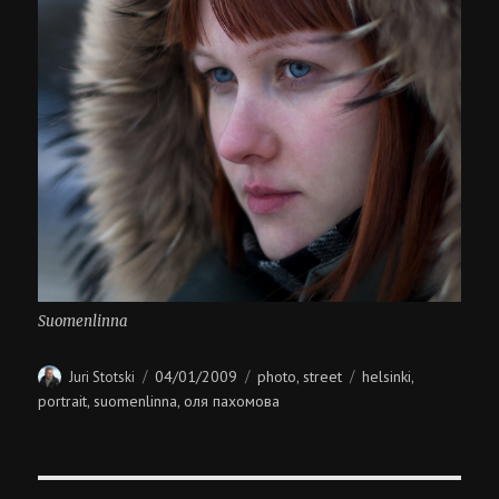
Suomenlinna
Author
Posted
Categories
Tags
04/01/2009
photo
street
helsinki
Juri Stotski
,
,
on
portrait
suomenlinna
оля пахомова
,
,