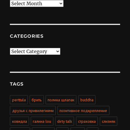
Archives
CATEGORIES
Categories
TAGS
perttula
брить
полина шлапак
buddha
друзья с привилегиями
позитивное подкрепление
ковидла
галина lou
dirty talk
страховка
слизняк