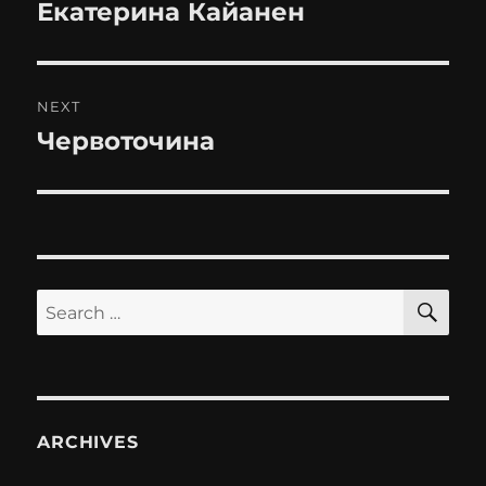
navigation
Екатерина Кайанен
Previous
post:
NEXT
Червоточина
Next
post:
SE
Search
for:
ARCHIVES