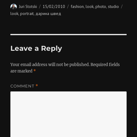
Author
Posted
Categories
Tags
15/02/2010
fashion
look
photo
studio
Juri Stotski
,
,
,
on
look
portrait
дарина швед
,
,
Leave a Reply
Your email address will not be published.
Required fields
are marked
*
COMMENT
*