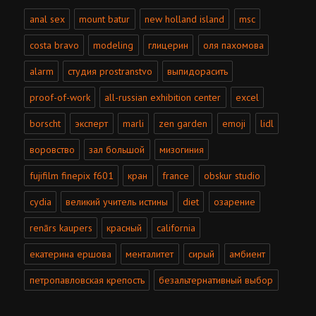
anal sex
mount batur
new holland island
msc
costa bravo
modeling
глицерин
оля пахомова
alarm
студия prostranstvo
выпидорасить
proof-of-work
all-russian exhibition center
excel
borscht
эксперт
marli
zen garden
emoji
lidl
воровство
зал большой
мизогиния
fujifilm finepix f601
кран
france
obskur studio
cydia
великий учитель истины
diet
озарение
renārs kaupers
красный
california
екатерина ершова
менталитет
сирый
амбиент
петропавловская крепость
безальтернативный выбор