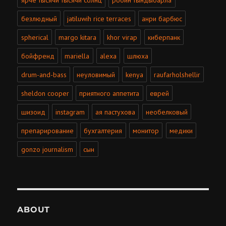
ярче тысячи тысячи солнц
робин тындыбарла
безлюдный
jatiluwih rice terraces
анри барбюс
spherical
margo kitara
khor virap
киберпанк
бойфренд
mariella
alexa
шлюха
drum-and-bass
неуловимый
kenya
raufarholshellir
sheldon cooper
приятного аппетита
еврей
шизоид
instagram
ая пастухова
необелковый
препарирование
бухгалтерия
монитор
медики
gonzo journalism
сын
ABOUT