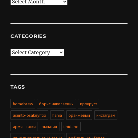
Archives
CATEGORIES
Categories
TAGS
homebrew
борис николаевич
прокруст
asunto-osakeyhtiö
hania
оранжевый
инстаграм
армян-такси
эмпатия
tibidabo