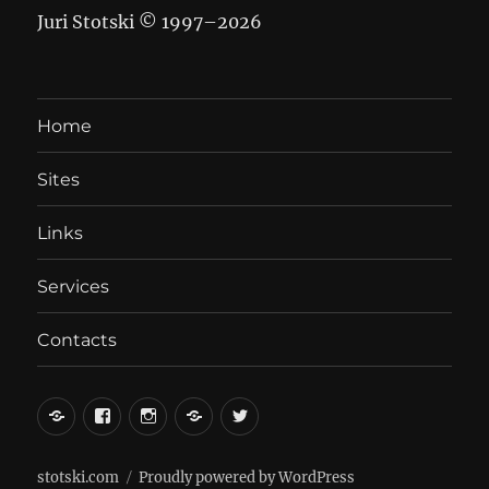
Juri Stotski © 1997–
2026
Home
Sites
Links
Services
Contacts
вКонтакте
Facebook
Instagram
LiveJournal
Twitter
stotski.com
Proudly powered by WordPress