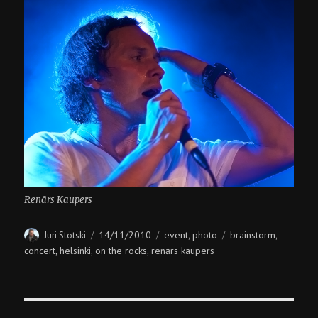
Renārs Kaupers
Author
Posted
Categories
Tags
14/11/2010
event
photo
brainstorm
Juri Stotski
,
,
on
concert
helsinki
on the rocks
renārs kaupers
,
,
,