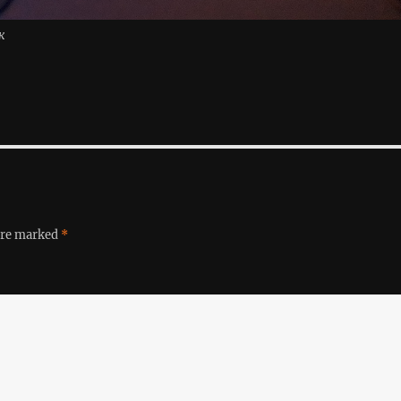
к
 are marked
*