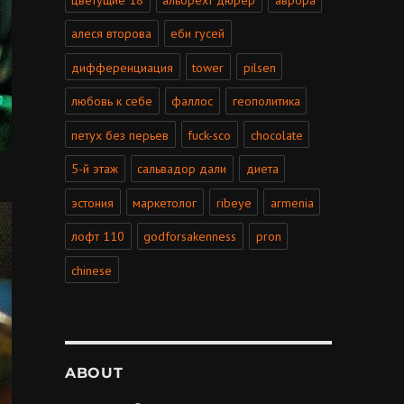
алеся второва
еби гусей
дифференциация
tower
pilsen
любовь к себе
фаллос
геополитика
петух без перьев
fuck-sco
chocolate
5-й этаж
сальвадор дали
диета
эстония
маркетолог
ribeye
armenia
лофт 110
godforsakenness
pron
chinese
ABOUT