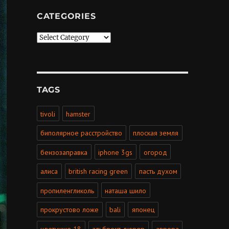
CATEGORIES
Categories
TAGS
tivoli
hamster
биполярное расстройство
плоская земля
бензозаправка
iphone 3gs
огород
алиса
british racing green
пасть духом
пропиленгликоль
наташа шило
прокрустово ложе
bali
японец
цветущие 18
альбрехт дюрер
аврора