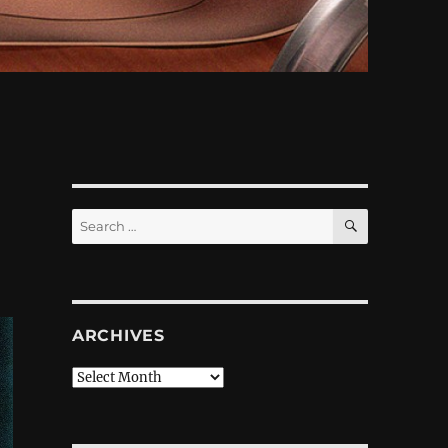
SEARCH
Search
for:
ARCHIVES
Archives