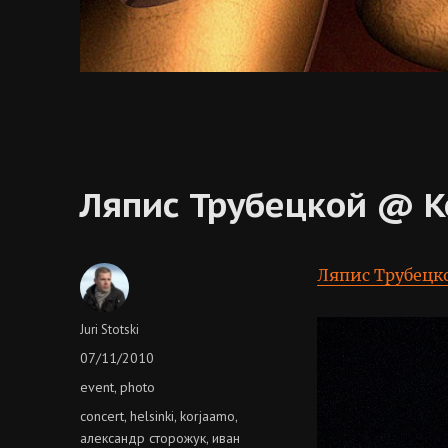
Ляпис Трубецкой @ K
Ляпис Трубецк
Author
Juri Stotski
Posted
07/11/2010
on
Categories
event
photo
,
Tags
concert
helsinki
korjaamo
,
,
,
александр сторожук
иван
,