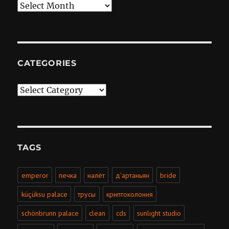
Archives
CATEGORIES
Categories
TAGS
emperor
печка
налёт
д'артаньян
bride
küçüksu palace
трусы
криптоколония
schönbrunn palace
clean
cds
sunlight studio