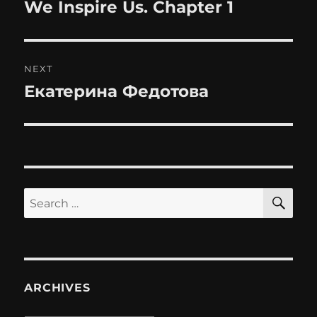
navigation
We Inspire Us. Chapter 1
Previous
post:
NEXT
Екатерина Федотова
Next
post:
SE
Search
for:
ARCHIVES