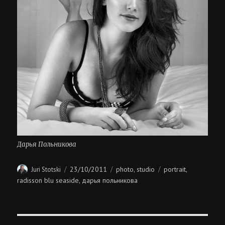
Дарья Польникова
Author
Posted
Categories
Tags
23/10/2011
photo
studio
portrait
Juri Stotski
,
,
on
radisson blu seaside
дарья польникова
,