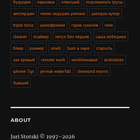
будущее
парковка
отвисший
подсмыкнуть трусы
амстердам
меню сидушек унитаза
шелдон купер
triple torus
шизофрения
гарик сукачёв
гили
cleaner
псайкер
петух без перьев
саша лебедева
блюр
размер
smell
bum a vape
старость
зал пряный
remote work
необелковый
aristoteles
iphone 3gs
jermuk waterfall
desmond morris
бывший
ABOUT
Juri Stotski © 1997–
2026