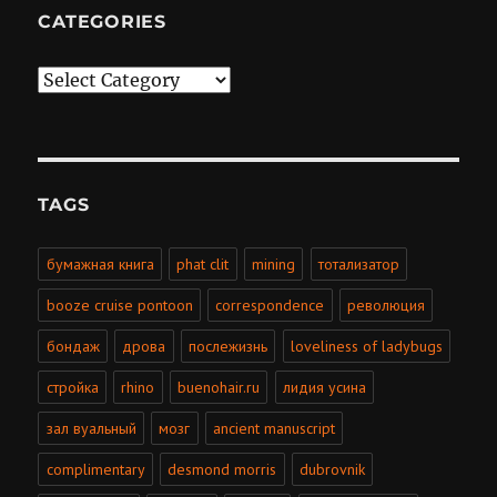
CATEGORIES
Categories
TAGS
бумажная книга
phat clit
mining
тотализатор
booze cruise pontoon
correspondence
революция
бондаж
дрова
послежизнь
loveliness of ladybugs
стройка
rhino
buenohair.ru
лидия усина
зал вуальный
мозг
ancient manuscript
complimentary
desmond morris
dubrovnik