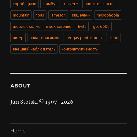
коробицыно
стамбул
rakvere
оносительность
mountain
hoas
jameson
кишечник
mysophobia
шерлок холмс
вдохновение
hvítá
gtx 660ti
питер
анна герасимова
vegas photostudio
freud
внешний наблюдатель
контринтуитивность
ABOUT
Juri Stotski © 1997–
2026
Home