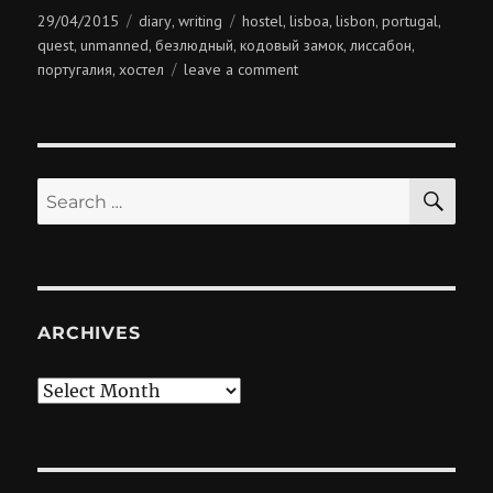
Posted
Categories
Tags
29/04/2015
diary
writing
hostel
lisboa
lisbon
portugal
,
,
,
,
,
on
quest
unmanned
безлюдный
кодовый замок
лиссабон
,
,
,
,
,
on
португалия
хостел
leave a comment
,
безлюдный
хостел
SE
Search
for:
ARCHIVES
Archives