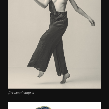
Джулия Сунцова