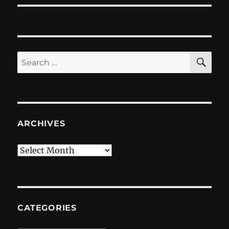
SE
Search
for:
ARCHIVES
Archives
CATEGORIES