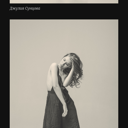
Джулия Сунцова