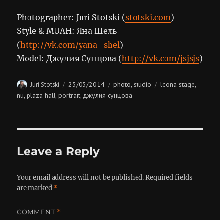
Photographer: Juri Stotski (
stotski.com
)
Style & MUAH: Яна Шель
(
http://vk.com/yana_shel
)
Model: Джулия Сунцова (
http://vk.com/jsjsjs
)
Author
Posted
Categories
Tags
23/03/2014
photo
studio
leona stage
Juri Stotski
,
,
on
nu
plaza hall
portrait
джулия сунцова
,
,
,
Leave a Reply
Your email address will not be published.
Required fields
are marked
*
COMMENT
*