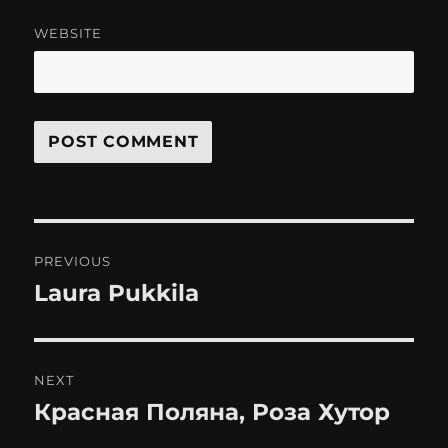
WEBSITE
Post
PREVIOUS
navigation
Laura Pukkila
Previous
post:
NEXT
Красная Поляна, Роза Хутор
Next
post: