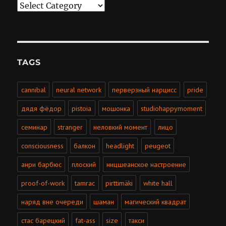
Categories
TAGS
cannibal
neural network
перверзный нарцисс
pride
дядя фёдор
pistoia
мошонка
studiohappymoment
семинар
stranger
неловкий момент
лицо
consciousness
балкон
headlight
peugeot
анри барбюс
плоский
ницшеанское настроение
proof-of-work
tamrac
pirttimäki
white hall
наряд вне очереди
шаман
магический квадрат
стас барецкий
fat-ass
size
такси