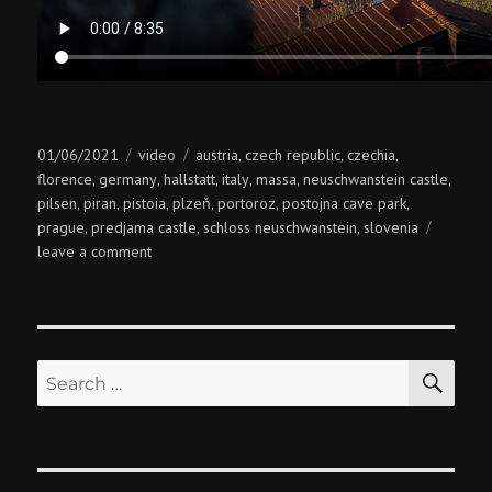
Posted
Categories
Tags
01/06/2021
video
austria
czech republic
czechia
,
,
,
on
florence
germany
hallstatt
italy
massa
neuschwanstein castle
,
,
,
,
,
,
pilsen
piran
pistoia
plzeň
portoroz
postojna cave park
,
,
,
,
,
,
prague
predjama castle
schloss neuschwanstein
slovenia
,
,
,
on
leave a comment
pan-
european
road-
trip
SE
Search
for: