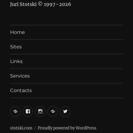
Juri Stotski © 1997–
2026
Home
Sites
Links
Services
Contacts
вКонтакте
Facebook
Instagram
LiveJournal
Twitter
stotski.com
Proudly powered by WordPress