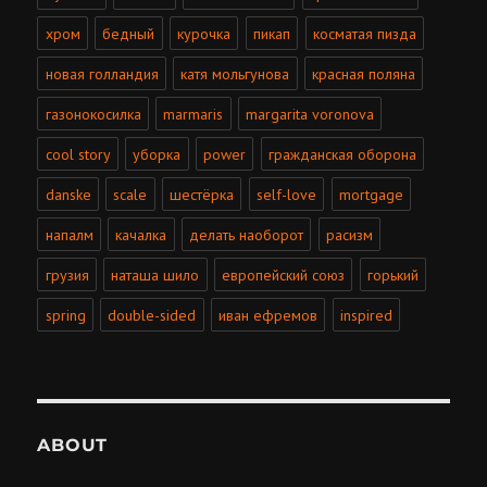
хром
бедный
курочка
пикап
косматая пизда
новая голландия
катя мольгунова
красная поляна
газонокосилка
marmaris
margarita voronova
cool story
уборка
power
гражданская оборона
danske
scale
шестёрка
self-love
mortgage
напалм
качалка
делать наоборот
расизм
грузия
наташа шило
европейский союз
горький
spring
double-sided
иван ефремов
inspired
ABOUT