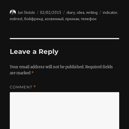
Author
Posted
Categories
Tags
02/02/2015
diary
idea
writing
indicator
Juri Stotski
,
,
,
on
indirect
бойфренд
косвенный
признак
телефон
,
,
,
,
Leave a Reply
Your email address will not be published.
Required fields
are marked
*
COMMENT
*