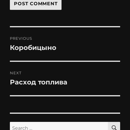
Post
PREVIOUS
navigation
Коробицыно
Previous
post:
NEXT
Расход топлива
Next
post:
SE
Search