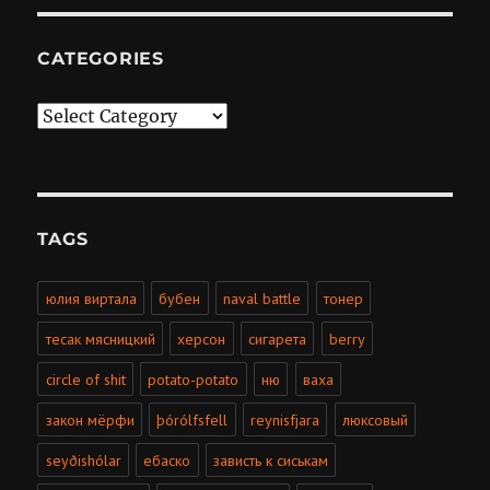
CATEGORIES
Categories
TAGS
юлия виртала
бубен
naval battle
тонер
тесак мясницкий
херсон
сигарета
berry
circle of shit
potato-potato
ню
ваха
закон мёрфи
þórólfsfell
reynisfjara
люксовый
seyðishólar
ебаско
зависть к сиськам