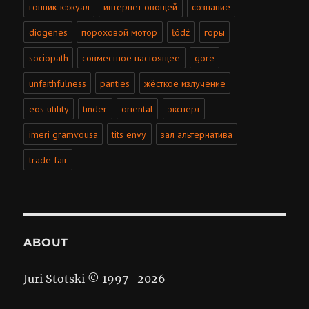
гопник-кэжуал
интернет овощей
сознание
diogenes
пороховой мотор
łódź
горы
sociopath
совместное настоящее
gore
unfaithfulness
panties
жёсткое излучение
eos utility
tinder
oriental
эксперт
imeri gramvousa
tits envy
зал альтернатива
trade fair
ABOUT
Juri Stotski © 1997–
2026