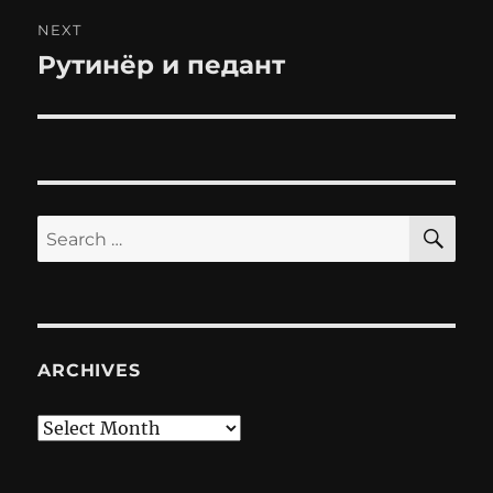
NEXT
Рутинёр и педант
Next
post:
SE
Search
for:
ARCHIVES
Archives