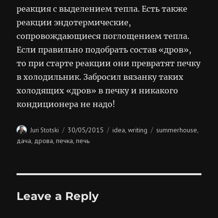
реакция с выделением тепла. Есть также
реакции эндотермические,
сопровождающиеся поглощением тепла.
Если правильно подобрать состав «дров»,
то при старте реакции они превратят печку
в холодильник. Забросил вязанку таких
холодящих «дров» в печку и никакого
кондиционера не надо!
Author
Posted
Categories
Tags
30/05/2015
idea
writing
summerhouse
Juri Stotski
,
,
on
дача
дрова
печка
печь
,
,
,
Leave a Reply