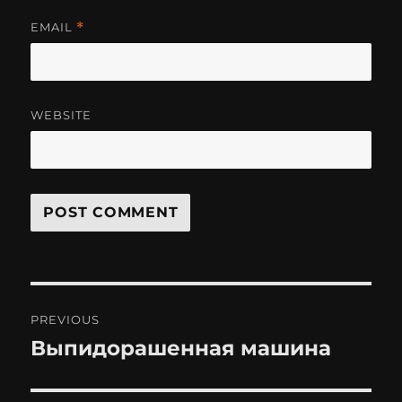
EMAIL
*
WEBSITE
Post
PREVIOUS
navigation
Выпидорашенная машина
Previous
post: