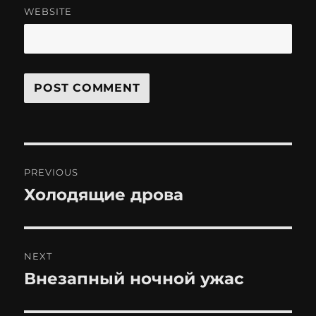
WEBSITE
Post
PREVIOUS
navigation
Холодящие дрова
Previous
post:
NEXT
Внезапный ночной ужас
Next
post: