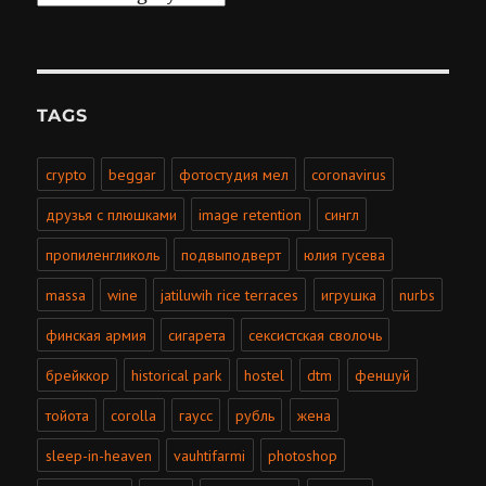
TAGS
crypto
beggar
фотостудия мел
coronavirus
друзья с плюшками
image retention
сингл
пропиленгликоль
подвыподверт
юлия гусева
massa
wine
jatiluwih rice terraces
игрушка
nurbs
финская армия
сигарета
сексистская сволочь
брейккор
historical park
hostel
dtm
феншуй
тойота
corolla
гаусс
рубль
жена
sleep-in-heaven
vauhtifarmi
photoshop