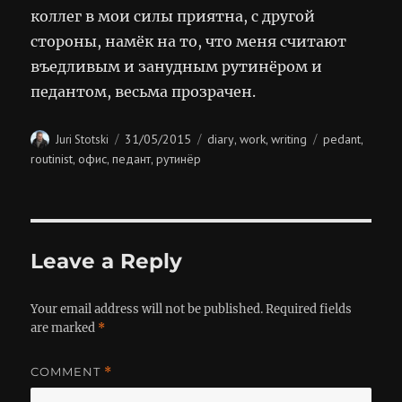
коллег в мои силы приятна, с другой
стороны, намёк на то, что меня считают
въедливым и занудным рутинёром и
педантом, весьма прозрачен.
Author
Posted
Categories
Tags
31/05/2015
diary
work
writing
pedant
Juri Stotski
,
,
,
on
routinist
офис
педант
рутинёр
,
,
,
Leave a Reply
Your email address will not be published.
Required fields
are marked
*
COMMENT
*