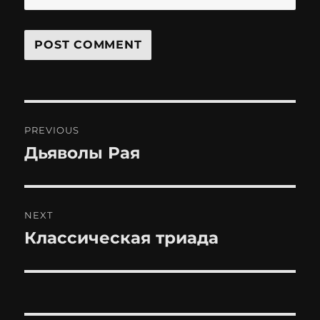
Post
PREVIOUS
navigation
Дьяволы Рая
Previous
post:
NEXT
Классическая триада
Next
post: