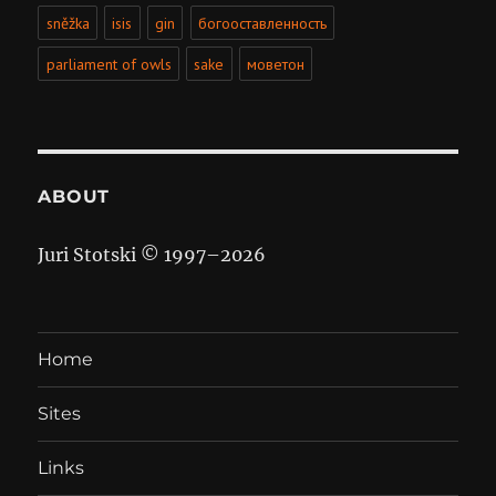
sněžka
isis
gin
богооставленность
parliament of owls
sake
моветон
ABOUT
Juri Stotski © 1997–
2026
Home
Sites
Links