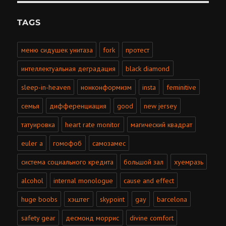
TAGS
меню сидушек унитаза
fork
протест
интеллектуальная деградация
black diamond
sleep-in-heaven
нонконформизм
insta
feminitive
семья
дифференциация
good
new jersey
татуировка
heart rate monitor
магический квадрат
euler a
гомофоб
самозамес
система социального кредита
большой зал
хуемразь
alcohol
internal monologue
cause and effect
huge boobs
хэштег
skypoint
gay
barcelona
safety gear
десмонд моррис
divine comfort