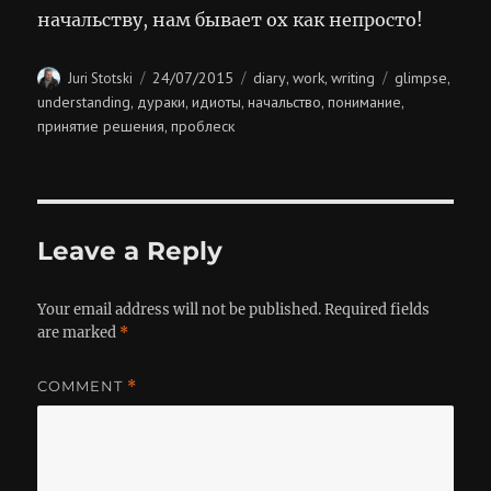
начальству, нам бывает ох как непросто!
Author
Posted
Categories
Tags
24/07/2015
diary
work
writing
glimpse
Juri Stotski
,
,
,
on
understanding
дураки
идиоты
начальство
понимание
,
,
,
,
,
принятие решения
проблеск
,
Leave a Reply
Your email address will not be published.
Required fields
are marked
*
COMMENT
*