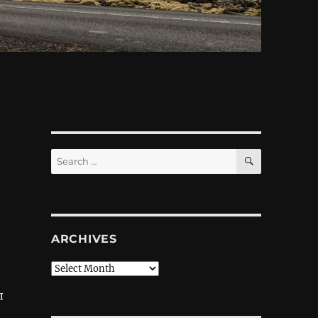
SEARCH
Search
for:
ARCHIVES
Archives
ы