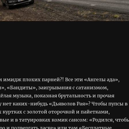
м имидж плохих парней?! Все эти «Ангелы ада»,
», «Бандиты», заигрывания с сатанизмом,
ёлая музыка, показная брутальность и прочая
у нет каких-нибудь «Дьяволов Рая»? Чтобы пупсы в
 куртках с золотой оторочкой и пайетками,
вые и в татуировках комик сансом: «Родился, чтоб
ро и подвергать ласке» или там «Бесплатные