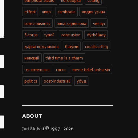
elli photo studio
поговорка
culling
effect
пиво
cambodia
лидия усина
consciousness
анна кириллова
чилаут
3-torus
тупой
conclusion
dyrhólaey
дарья польникова
батуми
couchsurfing
невский
third time is a charm
теплотехника
гости
mene tekel upharsin
politics
post-industrial
убуд
ABOUT
Juri Stotski © 1997–
2026