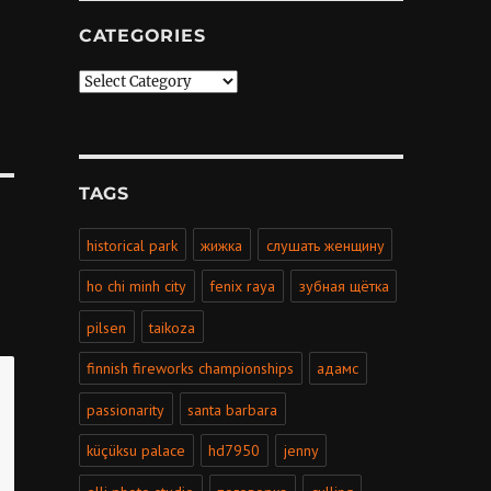
CATEGORIES
Categories
TAGS
historical park
жижка
слушать женщину
ho chi minh city
fenix raya
зубная щётка
pilsen
taikoza
finnish fireworks championships
адамс
passionarity
santa barbara
küçüksu palace
hd7950
jenny