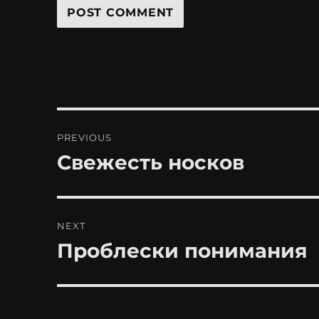
Post
PREVIOUS
navigation
Свежесть носков
Previous
post:
NEXT
Проблески понимания
Next
post: