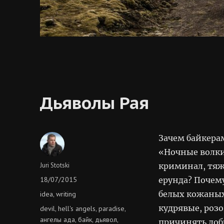
Дьяволы Рая
Зачем байкера
«Ночные волки
Author
Juri Stotski
криминал, тяж
Posted
18/07/2015
ерунда? Почем
on
Categories
белых кожаных
idea
writing
,
кудрявые, розо
Tags
devil
hell's angels
paradise
,
,
,
ангелы ада
байк
дьявол
,
,
,
причинять доб