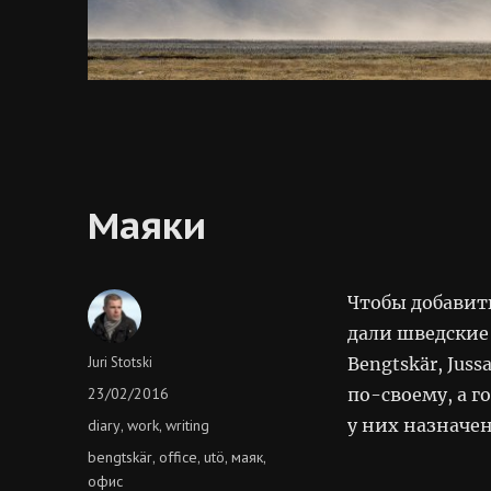
Маяки
Чтобы добавит
дали шведские
Author
Juri Stotski
Bengtskär, Jus
Posted
23/02/2016
по-своему, а г
on
Categories
у них назначен
diary
work
writing
,
,
Tags
bengtskär
office
utö
маяк
,
,
,
,
офис