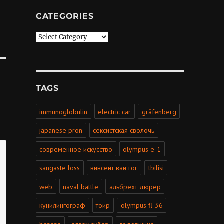
CATEGORIES
Categories
TAGS
immunoglobulin
electric car
gräfenberg
japanese pron
сексистская сволочь
современное искусство
olympus e-1
sangaste loss
винсент ван гог
tbilisi
web
naval battle
альбрехт дюрер
кунилингограф
тоир
olympus fl-36