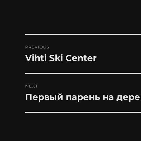
Post
PREVIOUS
navigation
Vihti Ski Center
Previous
post:
NEXT
Первый парень на дере
Next
post: