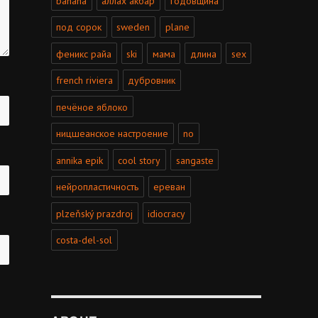
banana
аллах акбар
годовщина
под сорок
sweden
plane
феникс райа
ski
мама
длина
sex
french riviera
дубровник
печёное яблоко
ницшеанское настроение
no
annika epik
cool story
sangaste
нейропластичность
ереван
plzeňský prazdroj
idiocracy
costa-del-sol