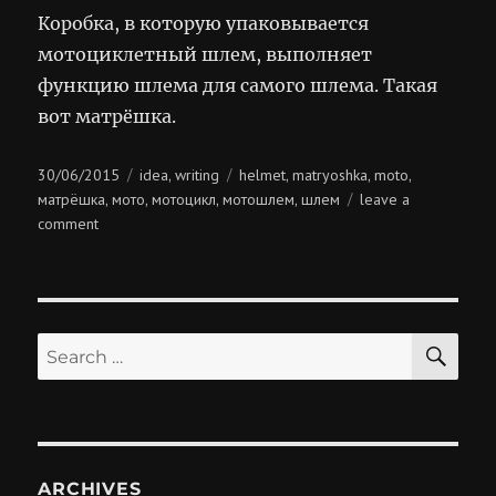
Коробка, в которую упаковывается
мотоциклетный шлем, выполняет
функцию шлема для самого шлема. Такая
вот матрёшка.
Posted
Categories
Tags
30/06/2015
idea
writing
helmet
matryoshka
moto
,
,
,
,
on
матрёшка
мото
мотоцикл
мотошлем
шлем
leave a
,
,
,
,
on
comment
матрёшка
SE
Search
for:
ARCHIVES