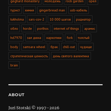
geghard monastery
молодёжь
rock garden
орёл
турист
химия
gingerbread man
usb-кабель
tukholma
sars-cov-2
10 000 шагов
радиатор
обло
horde
porthos
internet of things
арамис
hd7970
зал дюна
наркотики
fork
толстый
body
samsara wheel
брак
chill-out
чудище
стратегическая ценность
день святого валентина
brain
ABOUT
Juri Stotski © 1997–
2026