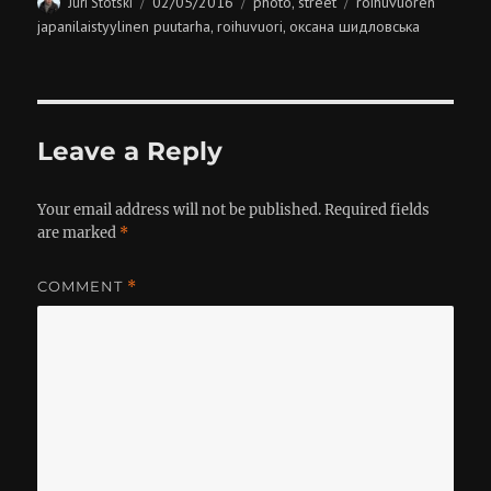
02/05/2016
photo
street
roihuvuoren
Juri Stotski
,
on
japanilaistyylinen puutarha
roihuvuori
оксана шидловська
,
,
Leave a Reply
Your email address will not be published.
Required fields
are marked
*
COMMENT
*