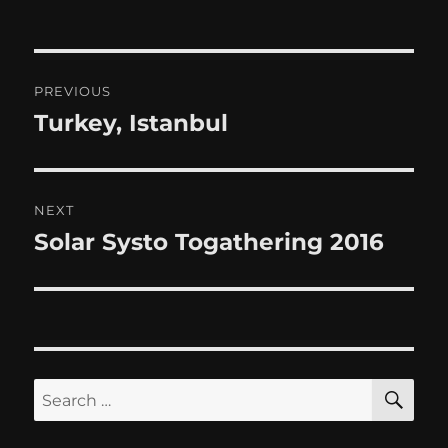
Post
PREVIOUS
navigation
Turkey, Istanbul
Previous
post:
NEXT
Solar Systo Togathering 2016
Next
post:
SE
Search
for: