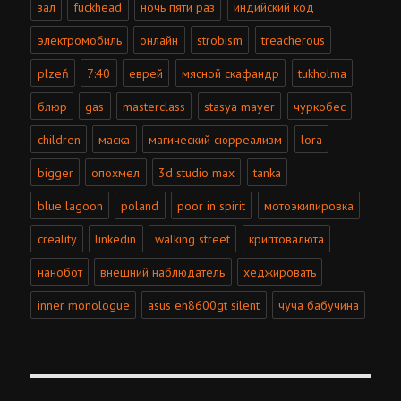
зал
fuckhead
ночь пяти раз
индийский код
электромобиль
онлайн
strobism
treacherous
plzeň
7:40
еврей
мясной скафандр
tukholma
блюр
gas
masterclass
stasya mayer
чуркобес
children
маска
магический сюрреализм
lora
bigger
опохмел
3d studio max
tanka
blue lagoon
poland
poor in spirit
мотоэкипировка
creality
linkedin
walking street
криптовалюта
нанобот
внешний наблюдатель
хеджировать
inner monologue
asus en8600gt silent
чуча бабучина