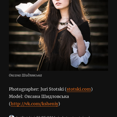
Оксана Шидловська
Photographer: Juri Stotski (
stotski.com
)
Model: Оксана Шидловська
(
http://vk.com/ksheniy
)
Author
Posted
Categories
Tags