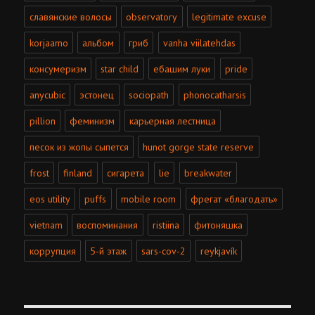
славянские волосы
observatory
legitimate excuse
korjaamo
альбом
гриб
vanha viilatehdas
консумеризм
star child
ебашим луки
pride
anycubic
эстонец
sociopath
phonocatharsis
pillion
феминизм
карьерная лестница
песок из жопы сыпется
hunot gorge state reserve
frost
finland
сигарета
lie
breakwater
eos utility
puffs
mobile room
фрегат «благодать»
vietnam
воспоминания
ristiina
фитоняшка
коррупция
5-й этаж
sars-cov-2
reykjavík