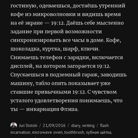
гостиную, одеваешься, достаёшь утренний
кофе из микроволновки и видишь время
на её экране — 19:12. Даёшь себе мысленно
задание при первой возможности
синхронизировать все часы в доме. Кофе,
шоколадка, куртка, шарф, ключи.
Снимаешь телефон с зарядки, включается
дисплей, на котором загорается 19:12.
Спускаешься в подземный гараж, заводишь
машину, табло опять показывает уже
ставшие привычными 19:12. С чувством
усталого удовлетворения понимаешь, что
ты — инкарнация Флэша.
Author
Posted
Categories
Tags
21/09/2016
diary
writing
flash
Juri Stotski
,
on
incarnation
microwave oven
toothbrush
зубная щётка
,
,
,
,