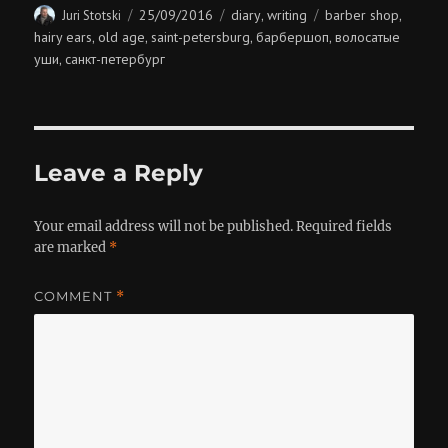
Author
Posted
Categories
Tags
25/09/2016
diary
writing
barber shop
Juri Stotski
,
,
on
hairy ears
old age
saint-petersburg
барбершоп
волосатые
,
,
,
,
уши
санкт-петербург
,
Leave a Reply
Your email address will not be published.
Required fields
are marked
*
COMMENT
*