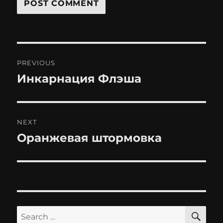
Post
PREVIOUS
navigation
Инкарнация Флэша
Previous
post:
NEXT
Оранжевая штормовка
Next
post:
SE
Search