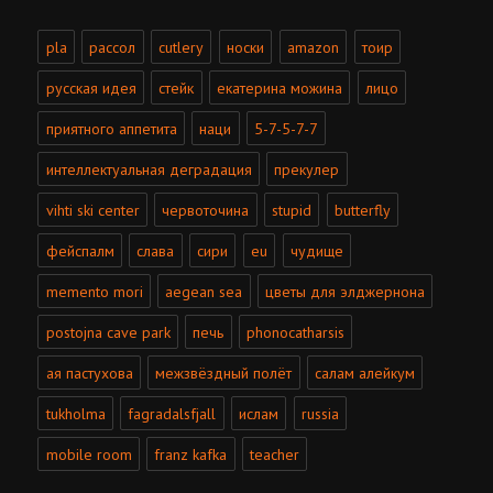
pla
рассол
cutlery
носки
amazon
тоир
русская идея
стейк
екатерина можина
лицо
приятного аппетита
наци
5-7-5-7-7
интеллектуальная деградация
прекулер
vihti ski center
червоточина
stupid
butterfly
фейспалм
слава
сири
eu
чудище
memento mori
aegean sea
цветы для элджернона
postojna cave park
печь
phonocatharsis
ая пастухова
межзвёздный полёт
салам алейкум
tukholma
fagradalsfjall
ислам
russia
mobile room
franz kafka
teacher