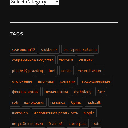
Categories
TAGS
seasonic m12
stokksnes
екатерина кайанен
современное искусство
terrorist
слизняк
plzeňský prazdroj
fuel
iaeste
mineral water
отклонение
прогулка
хорватия
водохранилище
финская армия
снулая тышка
dyrhólaey
face
spb
идиократия
майонез
брить
hallstatt
шагомер
дополненная реальность
nipple
петух без перьев
бывший
фотограф
poti