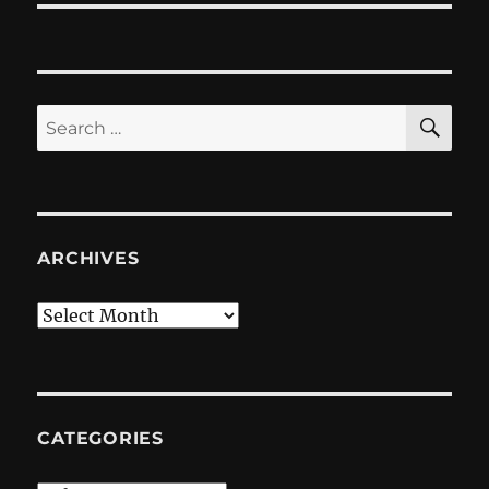
SE
Search
for:
ARCHIVES
Archives
CATEGORIES