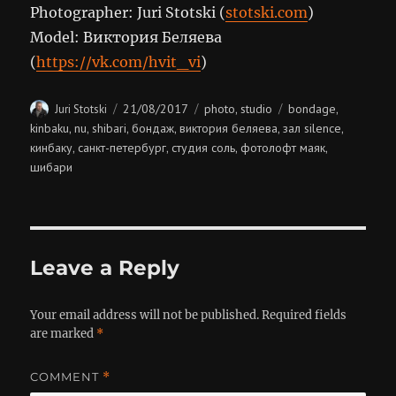
Photographer: Juri Stotski (
stotski.com
)
Model: Виктория Беляева
(
https://vk.com/hvit_vi
)
Author
Posted
Categories
Tags
21/08/2017
photo
studio
bondage
Juri Stotski
,
,
on
kinbaku
nu
shibari
бондаж
виктория беляева
зал silence
,
,
,
,
,
,
кинбаку
санкт-петербург
студия соль
фотолофт маяк
,
,
,
,
шибари
Leave a Reply
Your email address will not be published.
Required fields
are marked
*
COMMENT
*