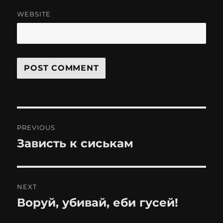
WEBSITE
Post
PREVIOUS
navigation
Зависть к сиськам
Previous
post:
NEXT
Воруй, убивай, еби гусей!
Next
post: