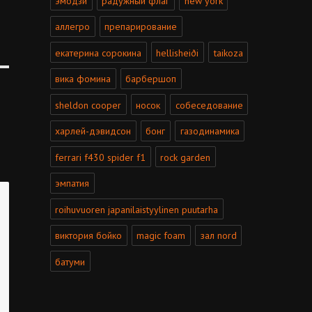
эмодзи
радужный флаг
new york
аллегро
препарирование
екатерина сорокина
hellisheiði
taikoza
вика фомина
барбершоп
sheldon cooper
носок
собеседование
харлей-дэвидсон
бонг
газодинамика
ferrari f430 spider f1
rock garden
эмпатия
roihuvuoren japanilaistyylinen puutarha
виктория бойко
magic foam
зал nord
батуми