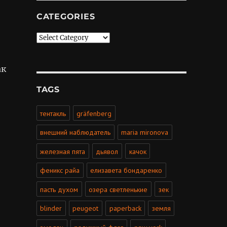
CATEGORIES
Categories
ак
TAGS
тентакль
gräfenberg
внешний наблюдатель
maria mironova
железная пята
дьявол
качок
феникс райа
елизавета бондаренко
пасть духом
озера светленькие
зек
blinder
peugeot
paperback
земля