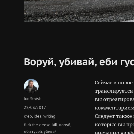
Воруй, убивай, еби гу
Сейчас в ново
транслируется
Author
Juri Stotski
вы отреагиров
Posted
28/08/2017
комментарием. 
on
Categories
Следует также
creo
idea
writing
,
,
которые вы пр
Tags
fuck the geese
kill
воруй
,
,
,
еби гусей
убивай
,
внезапно увлёк