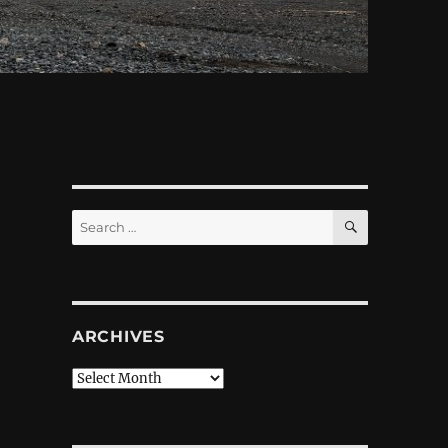
SEARCH
Search
for:
ARCHIVES
Archives