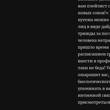
вам плейлист 
новых соков!»
кутежа можно 
лиц в виде да
трижды за пос
человека нетр
пришло время 
расписанием г
внести в проф
таки не беда! 
ошарашит вас,
биологического
упоминать в ва
интимной связ
присмотреться