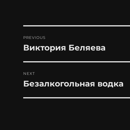
Post
PREVIOUS
navigation
Виктория Беляева
Previous
post:
NEXT
Безалкогольная водка
Next
post: