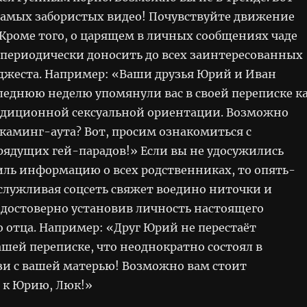
самых забористых видео! Почувствуйте движение
 Кроме того, о царящем в личных сообщениях чаде
периодически доносить до всех заинтересованных
йджеста. Например: «Ваши друзья Юрий и Иван
леднюю неделю упомянули вас в своей переписке к
адиционной сексуальной ориентации. Возможно
каминг-аута? Вот, просим ознакомиться с
рядущих гей-парадов!» Если вы не удосужились
иль информацию о всех родственниках, то опять-
Услужливая соцсеть свяжет воедино ниточки и
 достоверно установив личность настоящего
 отца. Например: «Друг Юрий не перестаёт
шей переписке, что неоднократно состоял в
и с вашей матерью! Возможно вам стоит
 к Юрию, Люк!»