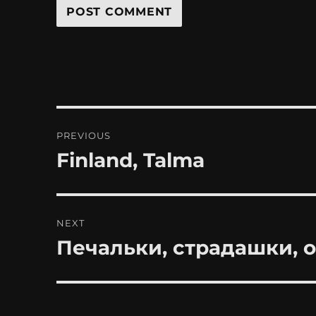
Post
PREVIOUS
navigation
Finland, Talma
Previous
post:
NEXT
Печальки, страдашки, 
Next
post: