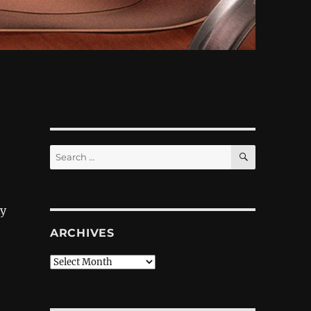
SEARCH
Search
for:
у
ARCHIVES
Archives