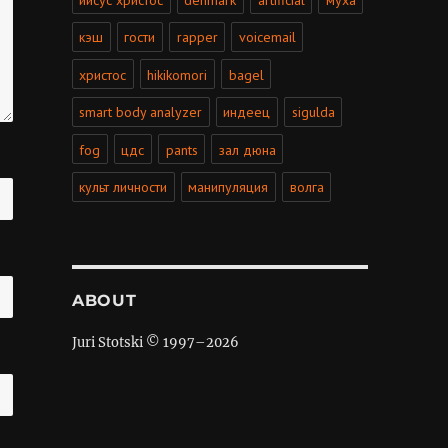
кэш
гости
rapper
voicemail
христос
hikikomori
bagel
smart body analyzer
индеец
sigulda
fog
цдс
pants
зал дюна
культ личности
манипуляция
волга
ABOUT
Juri Stotski © 1997–
2026