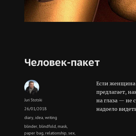
Человек-пакет
Если женщина 
предлагает, на
Author
Juri Stotski
на глаза — не 
Posted
26/01/2018
надоело видеть
on
Categories
diary
idea
writing
,
,
Tags
blinder
blindfold
mask
,
,
,
paper bag
relationship
sex
,
,
,