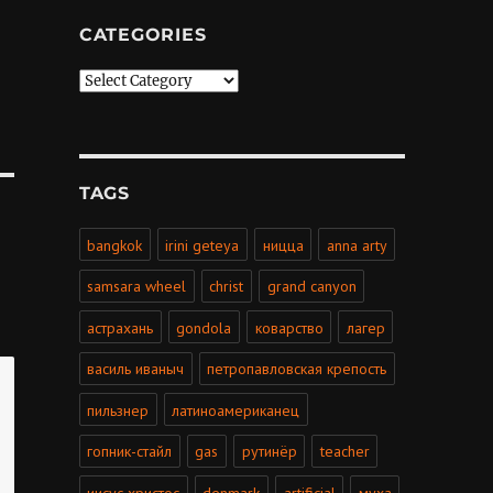
CATEGORIES
Categories
TAGS
bangkok
irini geteya
ницца
anna arty
samsara wheel
christ
grand canyon
астрахань
gondola
коварство
лагер
василь иваныч
петропавловская крепость
пильзнер
латиноамериканец
гопник-стайл
gas
рутинёр
teacher
иисус христос
denmark
artificial
муха