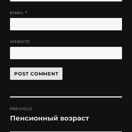
EMAIL
*
WEBSITE
Post
PREVIOUS
navigation
Пенсионный возраст
Previous
post: