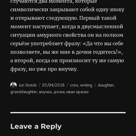
случаются два момента, которые
символически закрывают собой одну эпоху
и открывают следующую. Первый такой
момент наступает, когда в двусмысленной
ситуации амурного свойства он на полном
серьёзе употребляет фразу: «Да что вы себе
позволяете, вы же мне в дочки годитесь!»,
а второй, когда он произносит ту же самую
фразу, но уже про внучку.
Author
Posted
Categories
Tags
03/04/2018
creo
writing
daughter
Juri Stotski
,
,
on
granddaughter
внучка
дочка
иван краско
,
,
,
Leave a Reply