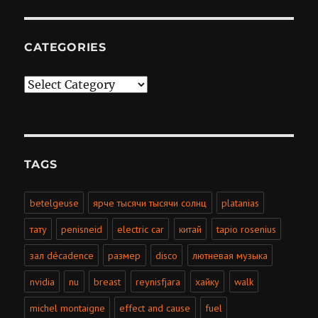
CATEGORIES
Categories
TAGS
betelgeuse
ярче тысячи тысячи солнц
platanias
тату
penisneid
electric car
китай
tapio rosenius
зал décadence
размер
disco
лютневая музыка
nvidia
nu
breast
reynisfjara
хайку
walk
michel montaigne
effect and cause
fuel