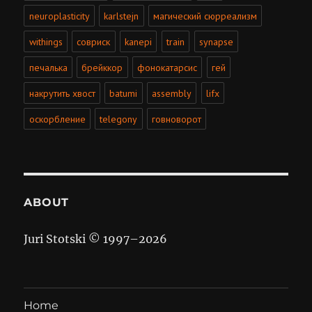
neuroplasticity
karlstejn
магический сюрреализм
withings
совриск
kanepi
train
synapse
печалька
брейккор
фонокатарсис
гей
накрутить хвост
batumi
assembly
lifx
оскорбление
telegony
говноворот
ABOUT
Juri Stotski © 1997–
2026
Home