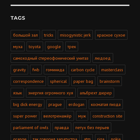
TAGS
большой зал
tricks
misogynistic jerk
красное сухое
муха
toyota
google
трек
самоходный стереофонический унитаз
людоед
gravity
fwb
гоминида
carbon cycle
masterclass
correspondence
spherical
paper bag
brainstorm
язык
энергия огромного хуя
альбрехт дюрер
big dick energy
prague
erdogan
косматая пизда
super power
велотренажёр
муж
construction site
parliament of owls
правда
петух без перьев
orange
так говорил заратустра
atm
riga
nokia