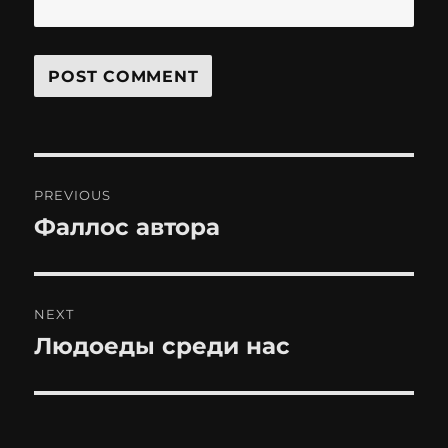
Post
PREVIOUS
navigation
Фаллос автора
Previous
post:
NEXT
Людоеды среди нас
Next
post: