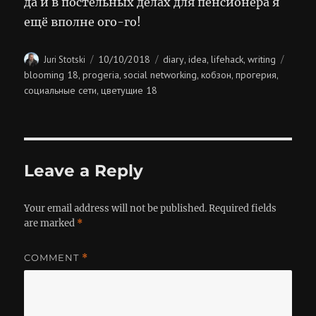
да и в постельных делах для пенсионера я
ещё вполне ого-го!
Author
Posted
Categories
Tags
10/10/2018
diary
idea
lifehack
writing
Juri Stotski
,
,
,
on
blooming 18
progeria
social networking
кобзон
прогерия
,
,
,
,
,
социальные сети
цветущие 18
,
Leave a Reply
Your email address will not be published.
Required fields
are marked
*
COMMENT
*