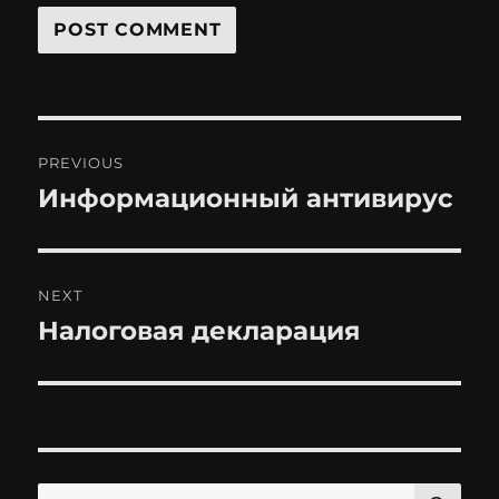
Post
PREVIOUS
navigation
Информационный антивирус
Previous
post:
NEXT
Налоговая декларация
Next
post:
SE
Search