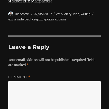
и жёстких матрасов!
Author
Posted
Categories
Tags
07/05/2019
creo
diary
idea
writing
Juri Stotski
,
,
,
on
extra wide bed
сверхширокая кровать
,
Leave a Reply
Your email address will not be published.
Required fields
are marked
*
COMMENT
*