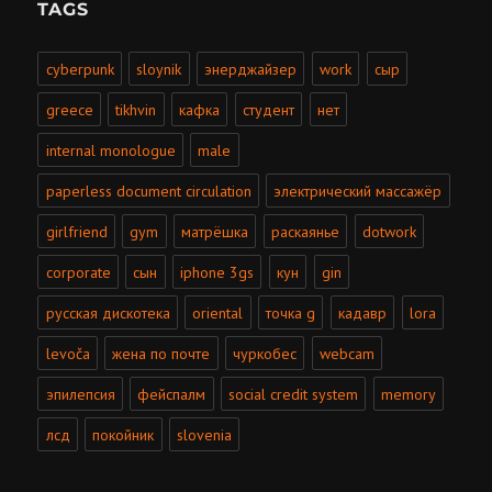
TAGS
cyberpunk
sloynik
энерджайзер
work
сыр
greece
tikhvin
кафка
студент
нет
internal monologue
male
paperless document circulation
электрический массажёр
girlfriend
gym
матрёшка
раскаянье
dotwork
corporate
сын
iphone 3gs
кун
gin
русская дискотека
oriental
точка g
кадавр
lora
levoča
жена по почте
чуркобес
webcam
эпилепсия
фейспалм
social credit system
memory
лсд
покойник
slovenia