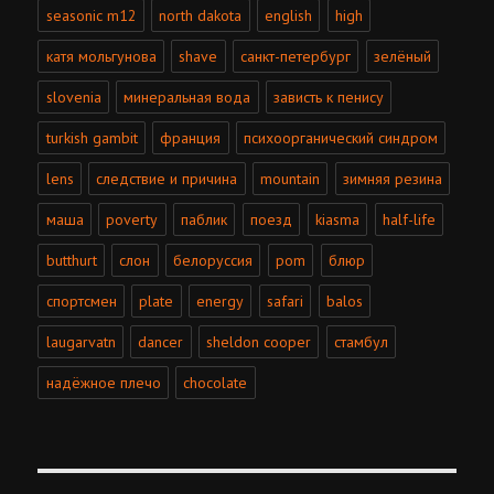
seasonic m12
north dakota
english
high
катя мольгунова
shave
санкт-петербург
зелёный
slovenia
минеральная вода
зависть к пенису
turkish gambit
франция
психоорганический синдром
lens
cледствие и причина
mountain
зимняя резина
маша
poverty
паблик
поезд
kiasma
half-life
butthurt
слон
белоруссия
pom
блюр
спортсмен
plate
energy
safari
balos
laugarvatn
dancer
sheldon cooper
стамбул
надёжное плечо
chocolate