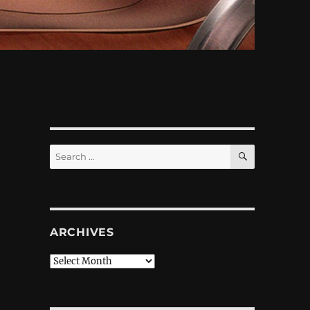
SEARCH
Search
for:
ARCHIVES
Archives