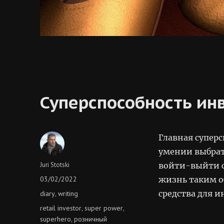
Суперспособность ин
Главная суперс
умении выбрат
Author
Juri Stotski
войти-выйти с
Posted
03/02/2022
жизнь таким о
on
Categories
средства для и
diary
writing
,
Tags
retail investor
super power
,
,
superhero
розничный
,