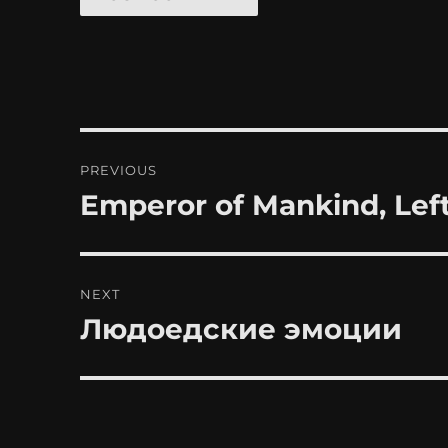
Post
PREVIOUS
navigation
Emperor of Mankind, Lef
Previous
post:
NEXT
Людоедские эмоции
Next
post: