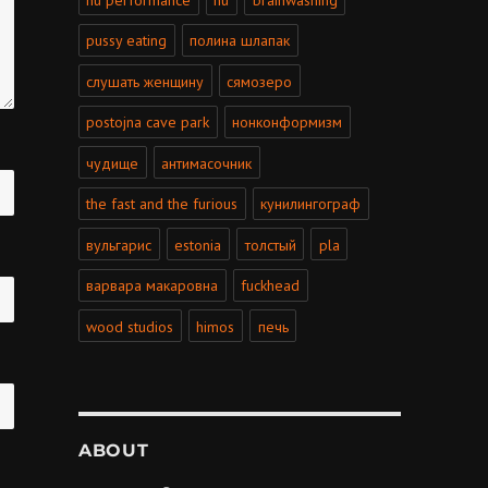
pussy eating
полина шлапак
слушать женщину
сямозеро
postojna cave park
нонконформизм
чудище
антимасочник
the fast and the furious
кунилингограф
вульгарис
estonia
толстый
pla
варвара макаровна
fuckhead
wood studios
himos
печь
ABOUT