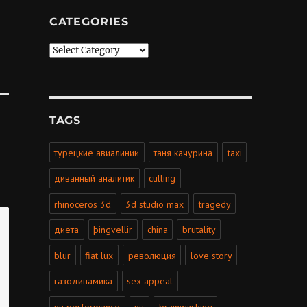
CATEGORIES
Categories
TAGS
турецкие авиалинии
таня качурина
taxi
диванный аналитик
culling
rhinoceros 3d
3d studio max
tragedy
диета
þingvellir
china
brutality
blur
fiat lux
революция
love story
газодинамика
sex appeal
nu performance
nu
brainwashing