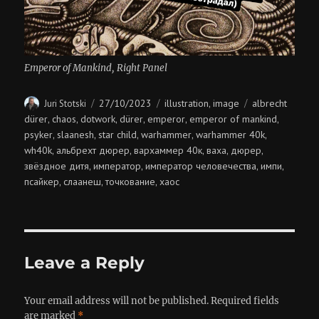
Emperor of Mankind, Right Panel
Author
Posted
Categories
Tags
27/10/2023
illustration
image
albrecht
Juri Stotski
,
on
dürer
chaos
dotwork
dürer
emperor
emperor of mankind
,
,
,
,
,
,
psyker
slaanesh
star child
warhammer
warhammer 40k
,
,
,
,
,
wh40k
альбрехт дюрер
вархаммер 40к
ваха
дюрер
,
,
,
,
,
звёздное дитя
император
император человечества
импи
,
,
,
,
псайкер
слаанеш
точкование
хаос
,
,
,
Leave a Reply
Your email address will not be published.
Required fields
are marked
*