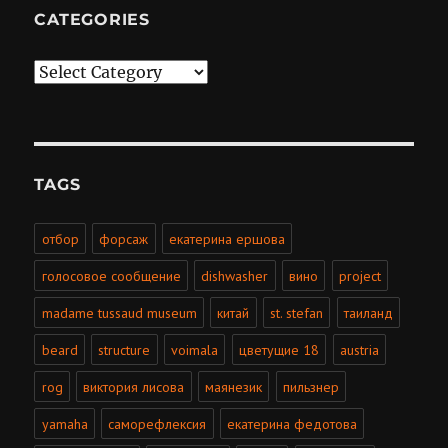
CATEGORIES
Categories
TAGS
отбор
форсаж
екатерина ершова
голосовое сообщение
dishwasher
вино
project
madame tussaud museum
китай
st. stefan
таиланд
beard
structure
voimala
цветущие 18
austria
rog
виктория лисова
маянезик
пильзнер
yamaha
саморефлексия
екатерина федотова