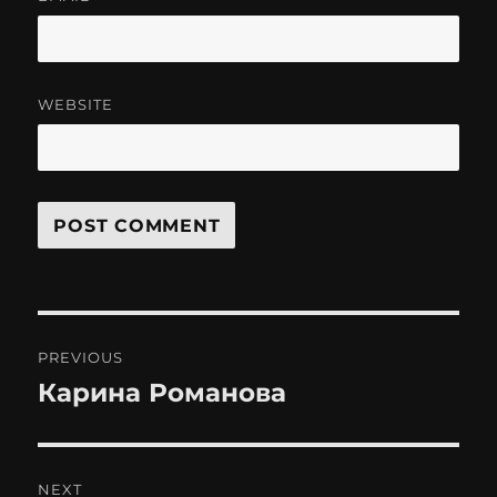
WEBSITE
Post
PREVIOUS
navigation
Карина Романова
Previous
post:
NEXT