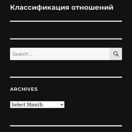
Классификация отношений
Next
post:
SE
Search
for:
ARCHIVES
Archives