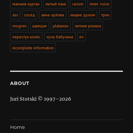
мамаев курган
лютый панк
racism
inner voice
ass
сосед
анна орлова
нищие духом
трек
mogren
швеция
platanias
летняя резина
перестук колёс
чуча бабучина
ev
incomplete information
ABOUT
Juri Stotski © 1997–
2026
Home