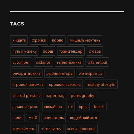
TAGS
нищета
стройка
порно
мишель монтень
путь к успеху
борщ
трансгендер
croatia
cucumber
distance
теплотехника
tirta empul
ричард докинз
рыбный егерь
we inspire us
игровой автомат
пропиленгликоль
healthy lifestyle
shared present
paper bag
pornography
japanese pron
михайлов
ex
врач
bosch
налёт
ми-8
аристотель
индейский код
комплимент
coronavirus
ксеня колесина