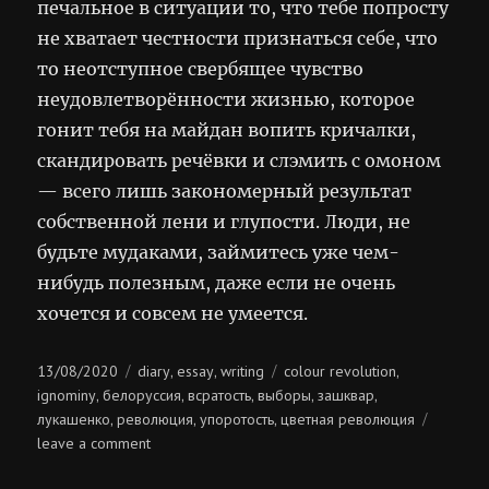
печальное в ситуации то, что тебе попросту
не хватает честности признаться себе, что
то неотступное свербящее чувство
неудовлетворённости жизнью, которое
гонит тебя на майдан вопить кричалки,
скандировать речёвки и слэмить с омоном
— всего лишь закономерный результат
собственной лени и глупости. Люди, не
будьте мудаками, займитесь уже чем-
нибудь полезным, даже если не очень
хочется и совсем не умеется.
Posted
Categories
Tags
13/08/2020
diary
essay
writing
colour revolution
,
,
,
on
ignominy
белоруссия
всратость
выборы
зашквар
,
,
,
,
,
лукашенко
революция
упоротость
цветная революция
,
,
,
on
leave a comment
добровольный