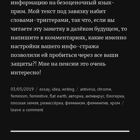
информацию на безоценочный язык-
прим. Мой текст под завязку набит
словами-триггерами, так что, если вы
читаете эту заметку в далёком будущем, то
напишите в комментариях, какие именно
настройки вашего инфо-стража
позволили ей пробиться через все ваши
защиты?! Мне на пенсии это очень
интересно!
Posted
Categories
Tags
03/05/2019
essay
idea
writing
antivirus
chrome
,
,
,
,
on
feminism
feminitive
flat earth
авторка
антивирус
блогерка
,
,
,
,
,
,
плоская земля
режиссёрка
феминизм
феминитив
хром
,
,
,
,
on
leave a comment
информационный
антивирус