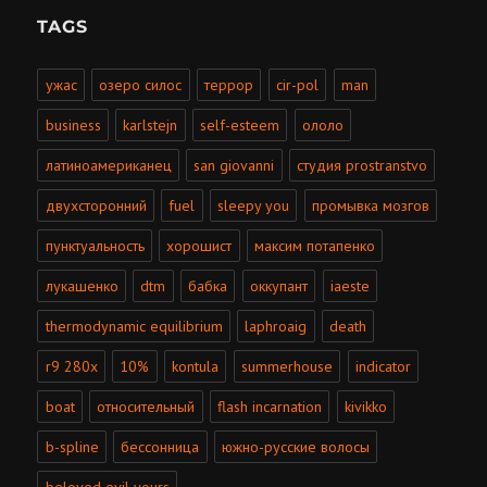
TAGS
ужас
озеро силос
террор
cir-pol
man
business
karlstejn
self-esteem
ололо
латиноамериканец
san giovanni
студия prostranstvo
двухсторонний
fuel
sleepy you
промывка мозгов
пунктуальность
хорошист
максим потапенко
лукашенко
dtm
бабка
оккупант
iaeste
thermodynamic equilibrium
laphroaig
death
r9 280x
10%
kontula
summerhouse
indicator
boat
относительный
flash incarnation
kivikko
b-spline
бессонница
южно-русские волосы