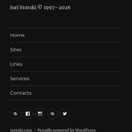
Juri Stotski © 1997–
2026
Home
Sites
Links
Services
Contacts
вКонтакте
Facebook
Instagram
LiveJournal
Twitter
stotski.com
Proudly powered by WordPress