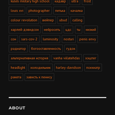
kuleli military high school
кадавр
ultra
frost
louis xvi
photographer
петька
качалка
colour revolution
вейпер
ubud
culling
харлей-дэвидсон
нейросеть
цдс
ты
низкий
сон
sars-cov-2
luminosity
nosturi
penis envy
радиатор
богооставленность
гудок
альтернативная история
vanha viilatehdas
хэштег
headlight
холодильник
harley-davidson
психиатр
ракета
зависть к пенису
ABOUT