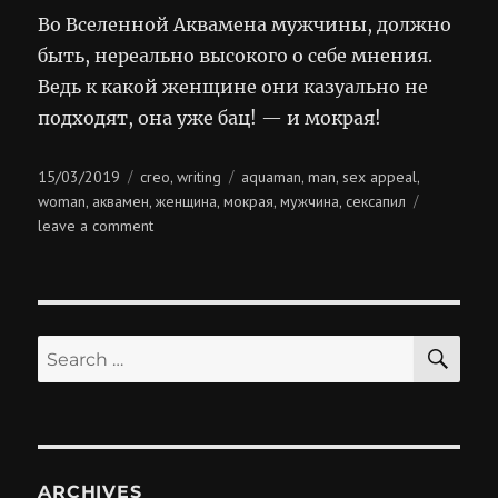
Во Вселенной Аквамена мужчины, должно
быть, нереально высокого о себе мнения.
Ведь к какой женщине они казуально не
подходят, она уже бац! — и мокрая!
Posted
Categories
Tags
15/03/2019
creo
writing
aquaman
man
sex appeal
,
,
,
,
on
woman
аквамен
женщина
мокрая
мужчина
сексапил
,
,
,
,
,
on
leave a comment
сексапил
аквамена
SE
Search
for:
ARCHIVES