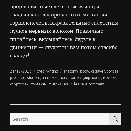
прорисованные скелетные мышцы,
гладкая как глазированный глиняный
горшок печень, выразительные сплетения
пучков нервных волокон. Правильно
питайтесь, высыпайтесь, будьте в
движении — студенты вам потом спасибо
скажут!
Posted
Categories
Tags
21/11/2018
creo
writing
anatomy
body
cadaver
corpse
,
,
,
,
,
on
pre-med
student
анатомия
жир
зож
кадавр
кость
медики
,
,
,
,
,
,
,
,
on
спортсмен
студенты
фитоняшка
leave a comment
,
,
косточки
в
ряд
SE
Search
for: