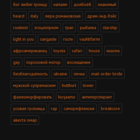
бог любит троицу
напалм
долбоёб
знакомый
beard
italy
лера романовская
драм-энд-бэйс
routinist
эгоцентризм
трап
рыбалка
starship
light in you
sangaste
гости
vauhtifarmi
афроамериканец
toyota
safari
house
киасма
gay
пороховой мотор
восхищение
безблагодатность
ukraine
печка
mail-order bride
мужской супремасизм
butthurt
tower
фалломорфировать
korjaamo
антиперспирант
усовая гусеница
rap
саморефлексия
breakcore
авеста омар