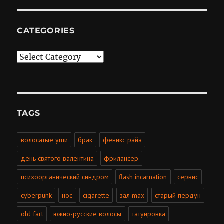
CATEGORIES
Categories
TAGS
волосатые уши
брак
феникс райа
день святого валентина
фрилансер
психоорганический синдром
flash incarnation
сервис
cyberpunk
нос
cigarette
зал max
старый пердун
old fart
южно-русские волосы
татуировка