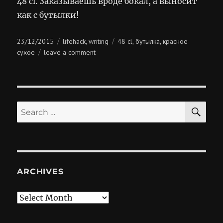
48 cl. Заказываешь вроде бокал, а выносит
как с бутылки!
Posted
Categories
Tags
23/12/2015
lifehack
writing
48 cl
бутылка
красное
,
,
,
on
on
сухое
leave a comment
48
cl
SE
Search
for:
ARCHIVES
Archives