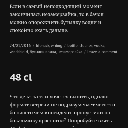
Если в самый неподходящий момент
закончилась незамерзайка, то в бачок
можно опорожнить бутылку водки и
спокойно ехать дальше.
Posted
Categories
Tags
24/01/2016
lifehack
writing
bottle
cleaner
vodka
,
,
,
,
on
on
windshield
бутылка
водка
незамерзайка
leave a comment
,
,
,
бутыл
водки
48 cl
Что делать если хочется выпить, однако
формат встречи не подразумевает чего-то
большего чем «посидели, пропустили по
бокальчику красного»? Попробуйте взять