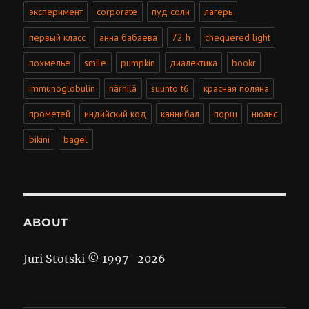
эксперимент
corporate
пуд соли
лагерь
первый класс
анна бабаева
72 h
chequered light
похмелье
smile
pumpkin
диалектика
bookr
immunoglobulin
närhilä
suunto t6
красная поляна
прометей
индийский код
каннибал
порш
нюанс
bikini
bagel
ABOUT
Juri Stotski © 1997–
2026